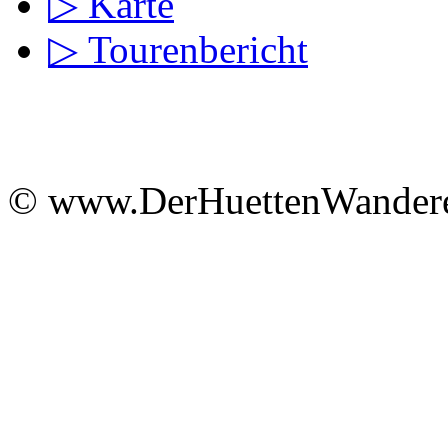
▷ Karte
▷ Tourenbericht
© www.DerHuettenWandere