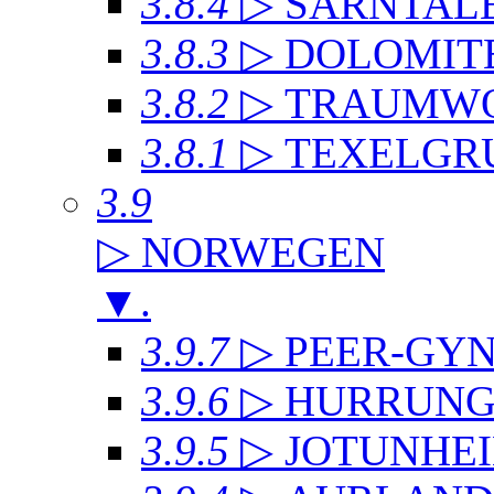
3.8.4
▷ SARNTAL
3.8.3
▷ DOLOMIT
3.8.2
▷ TRAUMWO
3.8.1
▷ TEXELGR
3.9
▷ NORWEGEN
▼
.
3.9.7
▷ PEER-GYN
3.9.6
▷ HURRUNG
3.9.5
▷ JOTUNHE