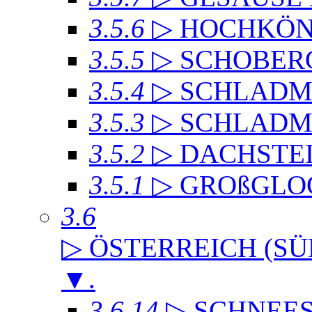
3.5.6
▷ HOCHKÖN
3.5.5
▷ SCHOBER
3.5.4
▷ SCHLADMI
3.5.3
▷ SCHLADM
3.5.2
▷ DACHST
3.5.1
▷ GROßGLO
3.6
▷ ÖSTERREICH (SÜ
▼
.
3.6.14
▷ SCHNEE