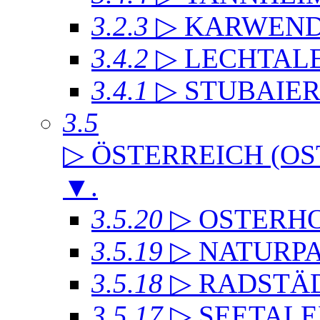
3.2.3
▷ KARWEND
3.4.2
▷ LECHTAL
3.4.1
▷ STUBAIE
3.5
▷ ÖSTERREICH (OS
▼
.
3.5.20
▷ OSTERH
3.5.19
▷ NATURP
3.5.18
▷ RADSTÄD
3.5.17
▷ SEETALE