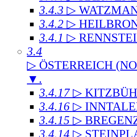
3.4.3
▷ WATZMA
3.4.2
▷ HEILBRO
3.4.1
▷ RENNSTE
3.4
▷ ÖSTERREICH (NO
▼
.
3.4.17
▷ KITZBÜH
3.4.16
▷ INNTAL
3.4.15
▷ BREGEN
3.4.14
▷ STEINPL