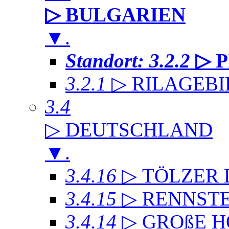
▷ BULGARIEN
▼
.
Standort: 3.2.2
▷ 
3.2.1
▷ RILAGEB
3.4
▷ DEUTSCHLAND
▼
.
3.4.16
▷ TÖLZER
3.4.15
▷ RENNST
3.4.14
▷ GROßE 