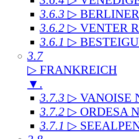
3.6.3
▷ BERLINE
3.6.2
▷ VENTER 
3.6.1
▷ BESTEIG
3.7
▷ FRANKREICH
▼
.
3.7.3
▷ VANOISE
3.7.2
▷ ORDESA 
3.7.1
▷ SEEALPE