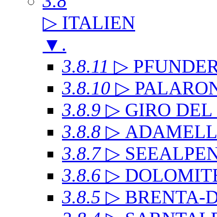
3.8
▷ ITALIEN
▼
.
3.8.11
▷ PFUNDE
3.8.10
▷ PALARO
3.8.9
▷ GIRO DE
3.8.8
▷ ADAMEL
3.8.7
▷ SEEALPE
3.8.6
▷ DOLOMITE
3.8.5
▷ BRENTA-