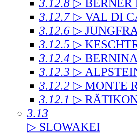
3.12.8
▷ BERNER
3.12.7
▷ VAL DI 
3.12.6
▷ JUNGFR
3.12.5
▷ KESCHT
3.12.4
▷ BERNIN
3.12.3
▷ ALPSTEI
3.12.2
▷ MONTE 
3.12.1
▷ RÄTIKO
3.13
▷ SLOWAKEI