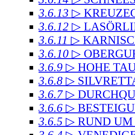
3.6.13
▷ KREUZ
3.6.12
▷ LASÖRL
3.6.11
▷ KARNIS
3.6.10
▷ OBERGU
3.6.9
▷ HOHE TA
3.6.8
▷ SILVRET
3.6.7
▷ DURCHQU
3.6.6
▷ BESTEIG
3.6.5
▷ RUND UM
3.6.4
▷ VENEDIG