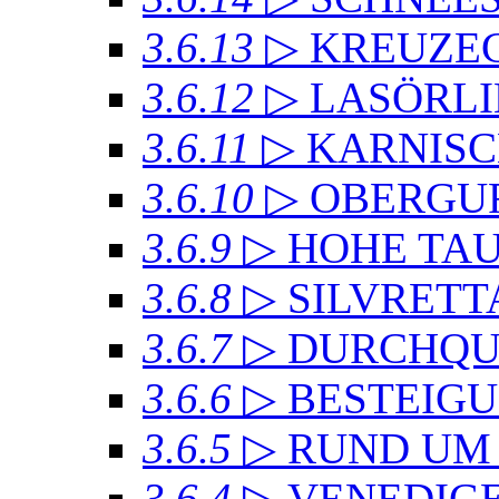
3.6.13
▷ KREUZ
3.6.12
▷ LASÖRL
3.6.11
▷ KARNIS
3.6.10
▷ OBERGU
3.6.9
▷ HOHE TA
3.6.8
▷ SILVRET
3.6.7
▷ DURCHQU
3.6.6
▷ BESTEIG
3.6.5
▷ RUND UM
3.6.4
▷ VENEDIG