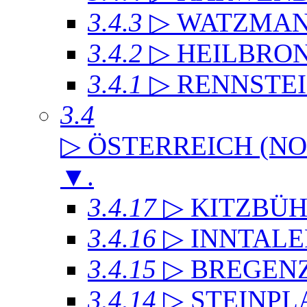
3.4.3
▷ WATZMA
3.4.2
▷ HEILBRO
3.4.1
▷ RENNSTE
3.4
▷ ÖSTERREICH (NO
▼
.
3.4.17
▷ KITZBÜH
3.4.16
▷ INNTAL
3.4.15
▷ BREGEN
3.4.14
▷ STEINPL