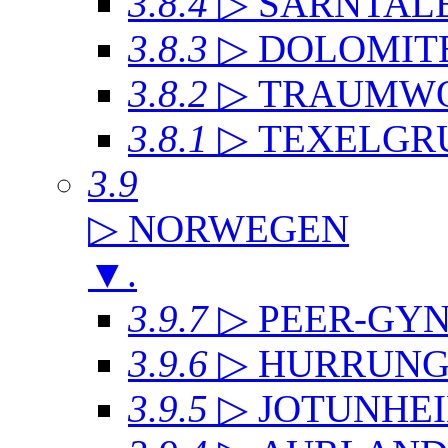
3.8.4
▷ SARNTAL
3.8.3
▷ DOLOMIT
3.8.2
▷ TRAUMWO
3.8.1
▷ TEXELGR
3.9
▷ NORWEGEN
▼
.
3.9.7
▷ PEER-GYN
3.9.6
▷ HURRUNG
3.9.5
▷ JOTUNHE