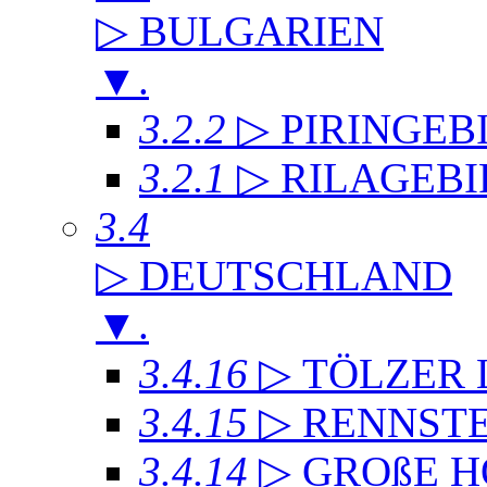
▷ BULGARIEN
▼
.
3.2.2
▷ PIRINGEB
3.2.1
▷ RILAGEB
3.4
▷ DEUTSCHLAND
▼
.
3.4.16
▷ TÖLZER
3.4.15
▷ RENNST
3.4.14
▷ GROßE 