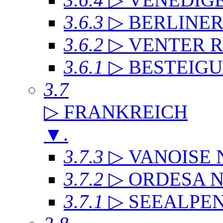
3.6.3
▷ BERLINE
3.6.2
▷ VENTER 
3.6.1
▷ BESTEIG
3.7
▷ FRANKREICH
▼
.
3.7.3
▷ VANOISE
3.7.2
▷ ORDESA 
3.7.1
▷ SEEALPE