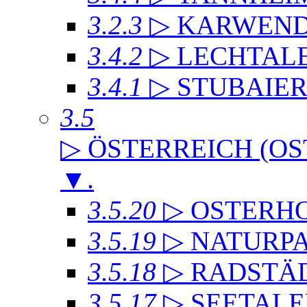
3.2.3
▷ KARWEND
3.4.2
▷ LECHTAL
3.4.1
▷ STUBAIE
3.5
▷ ÖSTERREICH (OS
▼
.
3.5.20
▷ OSTERH
3.5.19
▷ NATURP
3.5.18
▷ RADSTÄD
3.5.17
▷ SEETALE