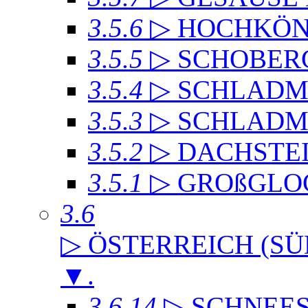
3.5.6
▷ HOCHKÖN
3.5.5
▷ SCHOBER
3.5.4
▷ SCHLADMI
3.5.3
▷ SCHLADM
3.5.2
▷ DACHST
3.5.1
▷ GROßGLO
3.6
▷ ÖSTERREICH (SÜ
▼
.
3.6.14
▷ SCHNEE