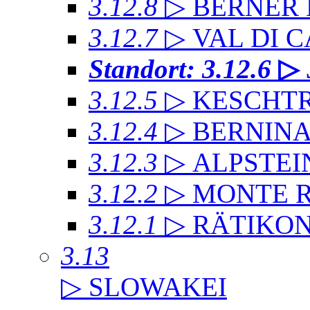
3.12.8
▷ BERNER
3.12.7
▷ VAL DI 
Standort: 3.12.6
▷
3.12.5
▷ KESCHT
3.12.4
▷ BERNIN
3.12.3
▷ ALPSTEI
3.12.2
▷ MONTE 
3.12.1
▷ RÄTIKO
3.13
▷ SLOWAKEI