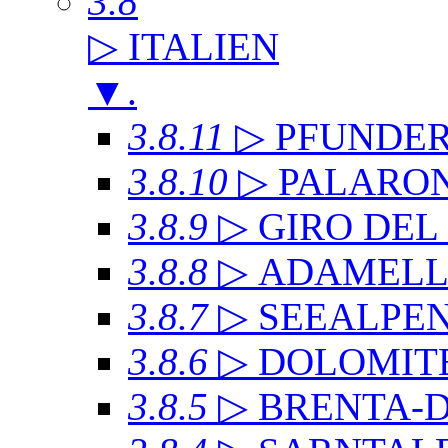
3.8
▷ ITALIEN
▼
.
3.8.11
▷ PFUNDE
3.8.10
▷ PALARO
3.8.9
▷ GIRO DE
3.8.8
▷ ADAMEL
3.8.7
▷ SEEALPE
3.8.6
▷ DOLOMITE
3.8.5
▷ BRENTA-