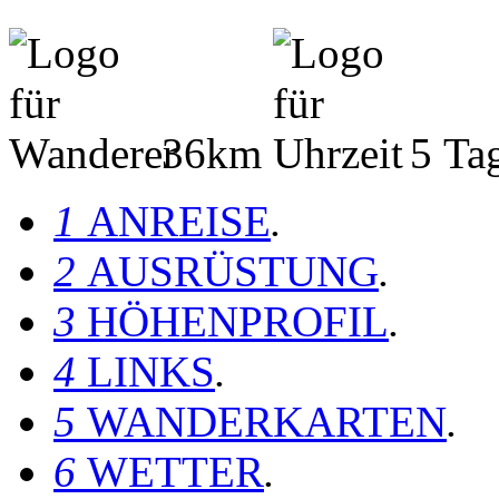
36km
5 Ta
1
ANREISE
.
2
AUSRÜSTUNG
.
3
HÖHENPROFIL
.
4
LINKS
.
5
WANDERKARTEN
.
6
WETTER
.