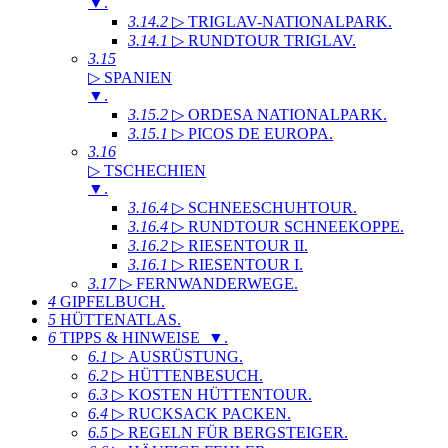
▼
.
3.14.2
▷ TRIGLAV-NATIONALPARK
.
3.14.1
▷ RUNDTOUR TRIGLAV
.
3.15
▷ SPANIEN
▼
.
3.15.2
▷ ORDESA NATIONALPARK
.
3.15.1
▷ PICOS DE EUROPA
.
3.16
▷ TSCHECHIEN
▼
.
3.16.4
▷ SCHNEESCHUHTOUR
.
3.16.4
▷ RUNDTOUR SCHNEEKOPPE
.
3.16.2
▷ RIESENTOUR II
.
3.16.1
▷ RIESENTOUR I
.
3.17
▷ FERNWANDERWEGE
.
4
GIPFELBUCH
.
5
HÜTTENATLAS
.
6
TIPPS & HINWEISE ▼
.
6.1
▷ AUSRÜSTUNG
.
6.2
▷ HÜTTENBESUCH
.
6.3
▷ KOSTEN HÜTTENTOUR
.
6.4
▷ RUCKSACK PACKEN
.
6.5
▷ REGELN FÜR BERGSTEIGER
.