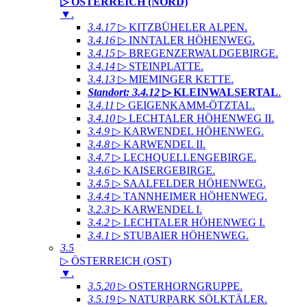
▷ ÖSTERREICH (NORD)
▼
.
3.4.17
▷ KITZBÜHELER ALPEN
.
3.4.16
▷ INNTALER HÖHENWEG
.
3.4.15
▷ BREGENZERWALDGEBIRGE
.
3.4.14
▷ STEINPLATTE
.
3.4.13
▷ MIEMINGER KETTE
.
Standort: 3.4.12
▷ KLEINWALSERTAL
.
3.4.11
▷ GEIGENKAMM-ÖTZTAL
.
3.4.10
▷ LECHTALER HÖHENWEG II
.
3.4.9
▷ KARWENDEL HÖHENWEG
.
3.4.8
▷ KARWENDEL II
.
3.4.7
▷ LECHQUELLENGEBIRGE
.
3.4.6
▷ KAISERGEBIRGE
.
3.4.5
▷ SAALFELDER HÖHENWEG
.
3.4.4
▷ TANNHEIMER HÖHENWEG
.
3.2.3
▷ KARWENDEL I
.
3.4.2
▷ LECHTALER HÖHENWEG I
.
3.4.1
▷ STUBAIER HÖHENWEG
.
3.5
▷ ÖSTERREICH (OST)
▼
.
3.5.20
▷ OSTERHORNGRUPPE
.
3.5.19
▷ NATURPARK SÖLKTÄLER
.