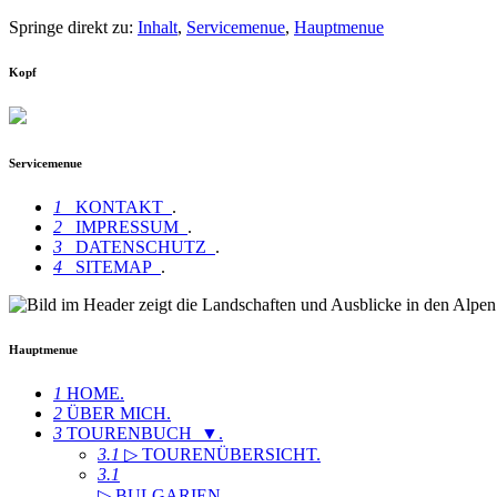
Springe direkt zu:
Inhalt
,
Servicemenue
,
Hauptmenue
Kopf
Servicemenue
1
KONTAKT
.
2
IMPRESSUM
.
3
DATENSCHUTZ
.
4
SITEMAP
.
Hauptmenue
1
HOME
.
2
ÜBER MICH
.
3
TOURENBUCH ▼
.
3.1
▷ TOURENÜBERSICHT
.
3.1
▷ BULGARIEN