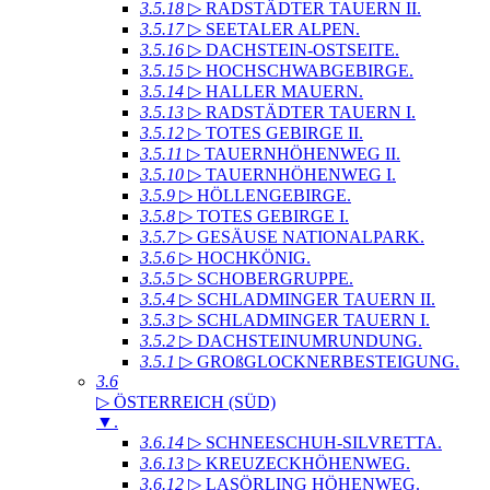
3.5.18
▷ RADSTÄDTER TAUERN II
.
3.5.17
▷ SEETALER ALPEN
.
3.5.16
▷ DACHSTEIN-OSTSEITE
.
3.5.15
▷ HOCHSCHWABGEBIRGE
.
3.5.14
▷ HALLER MAUERN
.
3.5.13
▷ RADSTÄDTER TAUERN I
.
3.5.12
▷ TOTES GEBIRGE II
.
3.5.11
▷ TAUERNHÖHENWEG II
.
3.5.10
▷ TAUERNHÖHENWEG I
.
3.5.9
▷ HÖLLENGEBIRGE
.
3.5.8
▷ TOTES GEBIRGE I
.
3.5.7
▷ GESÄUSE NATIONALPARK
.
3.5.6
▷ HOCHKÖNIG
.
3.5.5
▷ SCHOBERGRUPPE
.
3.5.4
▷ SCHLADMINGER TAUERN II
.
3.5.3
▷ SCHLADMINGER TAUERN I
.
3.5.2
▷ DACHSTEINUMRUNDUNG
.
3.5.1
▷ GROßGLOCKNERBESTEIGUNG
.
3.6
▷ ÖSTERREICH (SÜD)
▼
.
3.6.14
▷ SCHNEESCHUH-SILVRETTA
.
3.6.13
▷ KREUZECKHÖHENWEG
.
3.6.12
▷ LASÖRLING HÖHENWEG
.