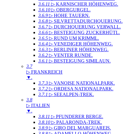
3.6.11
▷ KARNISCHER HÖHENWEG
.
3.6.10
▷ OBERGURGEL
.
3.6.9
▷ HOHE TAUERN
.
3.6.8
▷ SILVRETTADURCHQUERUNG
.
3.6.7
▷ DURCHQUERUNG VERWALL
.
3.6.6
▷ BESTEIGUNG ZUCKERHÜTL
.
3.6.5
▷ RUND UM KRIMML
.
3.6.4
▷ VENEDIGER HÖHENWEG
.
3.6.3
▷ BERLINER HÖHENWEG
.
3.6.2
▷ VENTER RUNDE
.
3.6.1
▷ BESTEIGUNG SIMILAUN
.
3.7
▷ FRANKREICH
▼
.
3.7.3
▷ VANOISE NATIONALPARK
.
3.7.2
▷ ORDESA NATIONALPARK
.
3.7.1
▷ SEEALPEN-TREK
.
3.8
▷ ITALIEN
▼
.
3.8.11
▷ PFUNDERER BERGE
.
3.8.10
▷ PALARONDA-TREK
.
3.8.9
▷ GIRO DEL MARGUAREIS
.
3.8.8
▷ ADAMELLO-HÖHENWEG
.