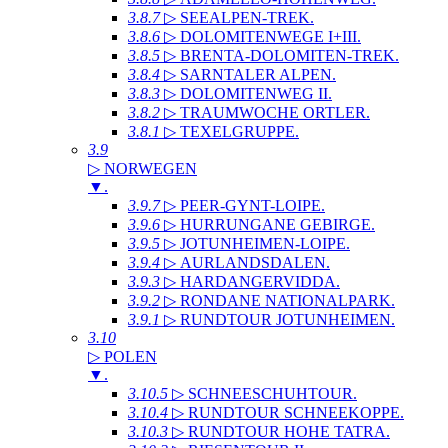
3.8.7
▷ SEEALPEN-TREK
.
3.8.6
▷ DOLOMITENWEGE I+III
.
3.8.5
▷ BRENTA-DOLOMITEN-TREK
.
3.8.4
▷ SARNTALER ALPEN
.
3.8.3
▷ DOLOMITENWEG II
.
3.8.2
▷ TRAUMWOCHE ORTLER
.
3.8.1
▷ TEXELGRUPPE
.
3.9
▷ NORWEGEN
▼
.
3.9.7
▷ PEER-GYNT-LOIPE
.
3.9.6
▷ HURRUNGANE GEBIRGE
.
3.9.5
▷ JOTUNHEIMEN-LOIPE
.
3.9.4
▷ AURLANDSDALEN
.
3.9.3
▷ HARDANGERVIDDA
.
3.9.2
▷ RONDANE NATIONALPARK
.
3.9.1
▷ RUNDTOUR JOTUNHEIMEN
.
3.10
▷ POLEN
▼
.
3.10.5
▷ SCHNEESCHUHTOUR
.
3.10.4
▷ RUNDTOUR SCHNEEKOPPE
.
3.10.3
▷ RUNDTOUR HOHE TATRA
.