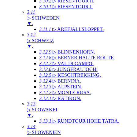
3.10.2
▷ RIESENTOUR II
.
3.10.1
▷ RIESENTOUR I
.
3.11
▷ SCHWEDEN
▼
.
3.11.1
▷ ÅREFJÄLLSLOPPET
.
3.12
▷ SCHWEIZ
▼
.
3.12.9
▷ BLINNENHORN
.
3.12.8
▷ BERNER HAUTE ROUTE
.
3.12.7
▷ VAL DI CAMPO
.
3.12.6
▷ JUNGFRAUJOCH
.
3.12.5
▷ KESCHTREKKING
.
3.12.4
▷ BERNINA
.
3.12.3
▷ ALPSTEIN
.
3.12.2
▷ MONTE ROSA
.
3.12.1
▷ RÄTIKON
.
3.13
▷ SLOWAKEI
▼
.
3.13.1
▷ RUNDTOUR HOHE TATRA
.
3.14
▷ SLOWENIEN