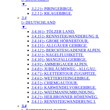
▼
.
3.2.2
▷ PIRINGEBIRGE
.
3.2.1
▷ RILAGEBIRGE
.
3.4
▷ DEUTSCHLAND
▼
.
3.4.16
▷ TÖLZER LAND
.
3.4.15
▷ RENNSTEIGWANDERUNG II
.
3.4.14
▷ GROßE HÖRNERTOUR
.
3.4.13
▷ ALLGÄUER GEBIRGE
.
3.4.12
▷ BERCHTESGADENER ALPEN
.
3.4.11
▷ NAGELFLUHKETTE
.
3.4.10
▷ MANGFALLGEBIRGE
.
3.4.9
▷ AMMERGAUER ALPEN
.
3.4.8
▷ JUBILÄUMSWEG - ALLGÄU
.
3.4.7
▷ KLETTERTOUR ZUGSPITZE
.
3.4.6
▷ WETTERSTEINGEBIRGE
.
3.4.5
▷ CHIEMGAUTOUR
.
3.4.4
▷ KARWENDELVORGEBIRGE
.
3.4.3
▷ WATZMANNUMRUNDUNG
.
3.4.2
▷ HEILBRONNER HÖHENWEG
.
3.4.1
▷ RENNSTEIGWANDERUNG I
.
3.4