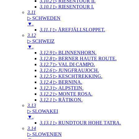
3.10.2
▷ RIESENTOUR II
.
3.10.1
▷ RIESENTOUR I
.
3.11
▷ SCHWEDEN
▼
.
3.11.1
▷ ÅREFJÄLLSLOPPET
.
3.12
▷ SCHWEIZ
▼
.
3.12.9
▷ BLINNENHORN
.
3.12.8
▷ BERNER HAUTE ROUTE
.
3.12.7
▷ VAL DI CAMPO
.
3.12.6
▷ JUNGFRAUJOCH
.
3.12.5
▷ KESCHTREKKING
.
3.12.4
▷ BERNINA
.
3.12.3
▷ ALPSTEIN
.
3.12.2
▷ MONTE ROSA
.
3.12.1
▷ RÄTIKON
.
3.13
▷ SLOWAKEI
▼
.
3.13.1
▷ RUNDTOUR HOHE TATRA
.
3.14
▷ SLOWENIEN