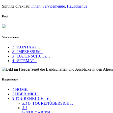
Springe direkt zu:
Inhalt
,
Servicemenue
,
Hauptmenue
Kopf
Servicemenue
1
KONTAKT
.
2
IMPRESSUM
.
3
DATENSCHUTZ
.
4
SITEMAP
.
Hauptmenue
1
HOME
.
2
ÜBER MICH
.
3
TOURENBUCH ▼
.
3.1
▷ TOURENÜBERSICHT
.
3.1
▷ BULGARIEN