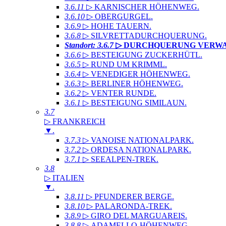
3.6.11
▷ KARNISCHER HÖHENWEG
.
3.6.10
▷ OBERGURGEL
.
3.6.9
▷ HOHE TAUERN
.
3.6.8
▷ SILVRETTADURCHQUERUNG
.
Standort: 3.6.7
▷ DURCHQUERUNG VERW
3.6.6
▷ BESTEIGUNG ZUCKERHÜTL
.
3.6.5
▷ RUND UM KRIMML
.
3.6.4
▷ VENEDIGER HÖHENWEG
.
3.6.3
▷ BERLINER HÖHENWEG
.
3.6.2
▷ VENTER RUNDE
.
3.6.1
▷ BESTEIGUNG SIMILAUN
.
3.7
▷ FRANKREICH
▼
.
3.7.3
▷ VANOISE NATIONALPARK
.
3.7.2
▷ ORDESA NATIONALPARK
.
3.7.1
▷ SEEALPEN-TREK
.
3.8
▷ ITALIEN
▼
.
3.8.11
▷ PFUNDERER BERGE
.
3.8.10
▷ PALARONDA-TREK
.
3.8.9
▷ GIRO DEL MARGUAREIS
.
3.8.8
▷ ADAMELLO-HÖHENWEG
.