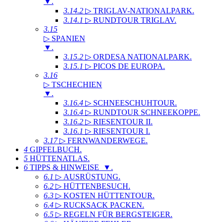
▼
.
3.14.2
▷ TRIGLAV-NATIONALPARK
.
3.14.1
▷ RUNDTOUR TRIGLAV
.
3.15
▷ SPANIEN
▼
.
3.15.2
▷ ORDESA NATIONALPARK
.
3.15.1
▷ PICOS DE EUROPA
.
3.16
▷ TSCHECHIEN
▼
.
3.16.4
▷ SCHNEESCHUHTOUR
.
3.16.4
▷ RUNDTOUR SCHNEEKOPPE
.
3.16.2
▷ RIESENTOUR II
.
3.16.1
▷ RIESENTOUR I
.
3.17
▷ FERNWANDERWEGE
.
4
GIPFELBUCH
.
5
HÜTTENATLAS
.
6
TIPPS & HINWEISE ▼
.
6.1
▷ AUSRÜSTUNG
.
6.2
▷ HÜTTENBESUCH
.
6.3
▷ KOSTEN HÜTTENTOUR
.
6.4
▷ RUCKSACK PACKEN
.
6.5
▷ REGELN FÜR BERGSTEIGER
.