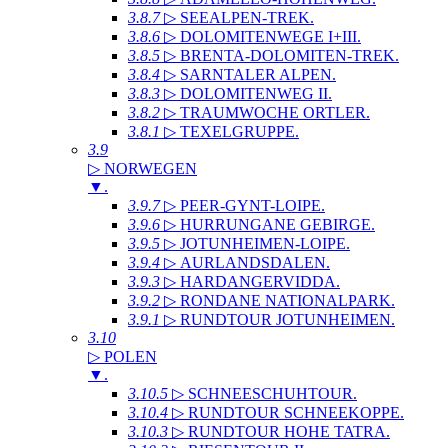
3.8.7
▷ SEEALPEN-TREK
.
3.8.6
▷ DOLOMITENWEGE I+III
.
3.8.5
▷ BRENTA-DOLOMITEN-TREK
.
3.8.4
▷ SARNTALER ALPEN
.
3.8.3
▷ DOLOMITENWEG II
.
3.8.2
▷ TRAUMWOCHE ORTLER
.
3.8.1
▷ TEXELGRUPPE
.
3.9
▷ NORWEGEN
▼
.
3.9.7
▷ PEER-GYNT-LOIPE
.
3.9.6
▷ HURRUNGANE GEBIRGE
.
3.9.5
▷ JOTUNHEIMEN-LOIPE
.
3.9.4
▷ AURLANDSDALEN
.
3.9.3
▷ HARDANGERVIDDA
.
3.9.2
▷ RONDANE NATIONALPARK
.
3.9.1
▷ RUNDTOUR JOTUNHEIMEN
.
3.10
▷ POLEN
▼
.
3.10.5
▷ SCHNEESCHUHTOUR
.
3.10.4
▷ RUNDTOUR SCHNEEKOPPE
.
3.10.3
▷ RUNDTOUR HOHE TATRA
.