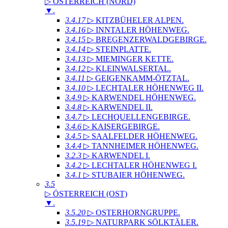
▷ ÖSTERREICH (NORD)
▼
.
3.4.17
▷ KITZBÜHELER ALPEN
.
3.4.16
▷ INNTALER HÖHENWEG
.
3.4.15
▷ BREGENZERWALDGEBIRGE
.
3.4.14
▷ STEINPLATTE
.
3.4.13
▷ MIEMINGER KETTE
.
3.4.12
▷ KLEINWALSERTAL
.
3.4.11
▷ GEIGENKAMM-ÖTZTAL
.
3.4.10
▷ LECHTALER HÖHENWEG II
.
3.4.9
▷ KARWENDEL HÖHENWEG
.
3.4.8
▷ KARWENDEL II
.
3.4.7
▷ LECHQUELLENGEBIRGE
.
3.4.6
▷ KAISERGEBIRGE
.
3.4.5
▷ SAALFELDER HÖHENWEG
.
3.4.4
▷ TANNHEIMER HÖHENWEG
.
3.2.3
▷ KARWENDEL I
.
3.4.2
▷ LECHTALER HÖHENWEG I
.
3.4.1
▷ STUBAIER HÖHENWEG
.
3.5
▷ ÖSTERREICH (OST)
▼
.
3.5.20
▷ OSTERHORNGRUPPE
.
3.5.19
▷ NATURPARK SÖLKTÄLER
.