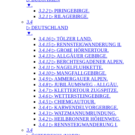
▼
.
3.2.2
▷ PIRINGEBIRGE
.
3.2.1
▷ RILAGEBIRGE
.
3.4
▷ DEUTSCHLAND
▼
.
3.4.16
▷ TÖLZER LAND
.
3.4.15
▷ RENNSTEIGWANDERUNG II
.
3.4.14
▷ GROßE HÖRNERTOUR
.
3.4.13
▷ ALLGÄUER GEBIRGE
.
3.4.12
▷ BERCHTESGADENER ALPEN
.
3.4.11
▷ NAGELFLUHKETTE
.
3.4.10
▷ MANGFALLGEBIRGE
.
3.4.9
▷ AMMERGAUER ALPEN
.
3.4.8
▷ JUBILÄUMSWEG - ALLGÄU
.
3.4.7
▷ KLETTERTOUR ZUGSPITZE
.
3.4.6
▷ WETTERSTEINGEBIRGE
.
3.4.5
▷ CHIEMGAUTOUR
.
3.4.4
▷ KARWENDELVORGEBIRGE
.
3.4.3
▷ WATZMANNUMRUNDUNG
.
3.4.2
▷ HEILBRONNER HÖHENWEG
.
3.4.1
▷ RENNSTEIGWANDERUNG I
.
3.4