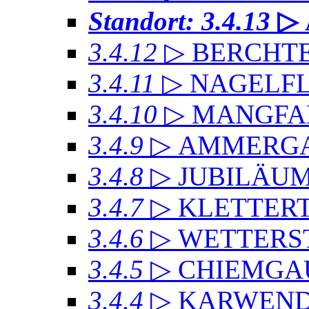
Standort: 3.4.13
▷
3.4.12
▷ BERCHT
3.4.11
▷ NAGELF
3.4.10
▷ MANGFA
3.4.9
▷ AMMERGA
3.4.8
▷ JUBILÄU
3.4.7
▷ KLETTER
3.4.6
▷ WETTERS
3.4.5
▷ CHIEMGA
3.4.4
▷ KARWEND