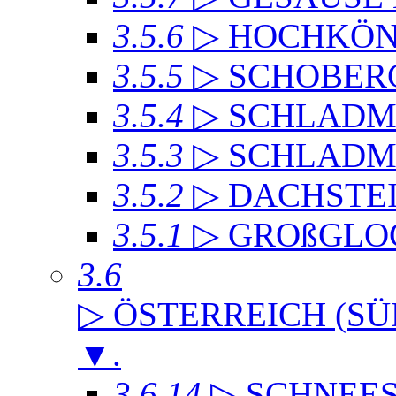
3.5.6
▷ HOCHKÖN
3.5.5
▷ SCHOBER
3.5.4
▷ SCHLADMI
3.5.3
▷ SCHLADM
3.5.2
▷ DACHST
3.5.1
▷ GROßGLO
3.6
▷ ÖSTERREICH (SÜ
▼
.
3.6.14
▷ SCHNEE