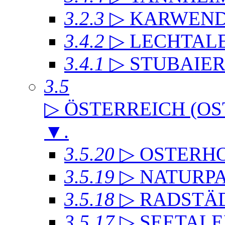
3.2.3
▷ KARWEND
3.4.2
▷ LECHTAL
3.4.1
▷ STUBAIE
3.5
▷ ÖSTERREICH (OS
▼
.
3.5.20
▷ OSTERH
3.5.19
▷ NATURP
3.5.18
▷ RADSTÄD
3.5.17
▷ SEETALE