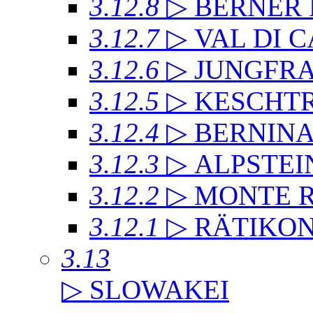
3.12.8
▷ BERNER
3.12.7
▷ VAL DI 
3.12.6
▷ JUNGFR
3.12.5
▷ KESCHT
3.12.4
▷ BERNIN
3.12.3
▷ ALPSTEI
3.12.2
▷ MONTE 
3.12.1
▷ RÄTIKO
3.13
▷ SLOWAKEI