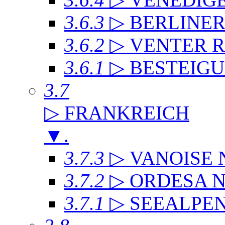
3.6.3
▷ BERLINE
3.6.2
▷ VENTER 
3.6.1
▷ BESTEIG
3.7
▷ FRANKREICH
▼
.
3.7.3
▷ VANOISE
3.7.2
▷ ORDESA 
3.7.1
▷ SEEALPE