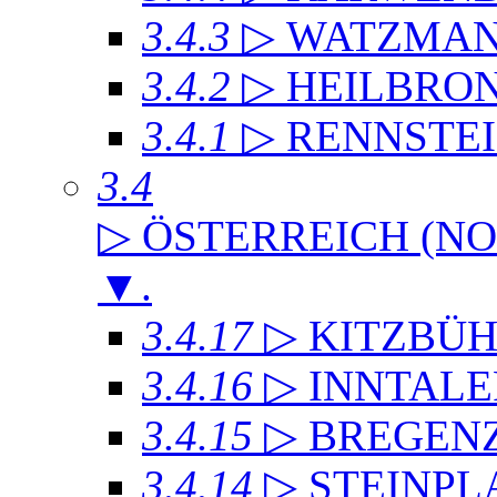
3.4.3
▷ WATZMA
3.4.2
▷ HEILBRO
3.4.1
▷ RENNSTE
3.4
▷ ÖSTERREICH (NO
▼
.
3.4.17
▷ KITZBÜH
3.4.16
▷ INNTAL
3.4.15
▷ BREGEN
3.4.14
▷ STEINPL