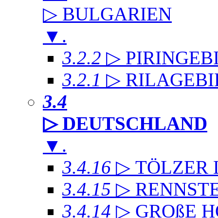
▷ BULGARIEN
▼
.
3.2.2
▷ PIRINGEB
3.2.1
▷ RILAGEB
3.4
▷ DEUTSCHLAND
▼
.
3.4.16
▷ TÖLZER
3.4.15
▷ RENNST
3.4.14
▷ GROßE 