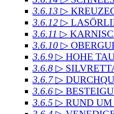
3.6.13
▷ KREUZ
3.6.12
▷ LASÖRL
3.6.11
▷ KARNIS
3.6.10
▷ OBERGU
3.6.9
▷ HOHE TA
3.6.8
▷ SILVRET
3.6.7
▷ DURCHQU
3.6.6
▷ BESTEIG
3.6.5
▷ RUND UM
3.6.4
▷ VENEDIG