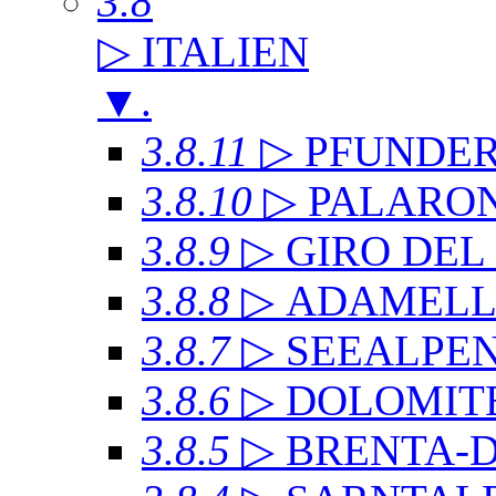
3.8
▷ ITALIEN
▼
.
3.8.11
▷ PFUNDE
3.8.10
▷ PALARO
3.8.9
▷ GIRO DE
3.8.8
▷ ADAMEL
3.8.7
▷ SEEALPE
3.8.6
▷ DOLOMITE
3.8.5
▷ BRENTA-