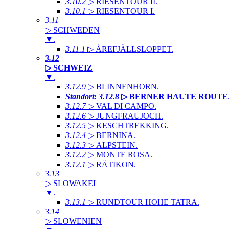
3.10.2
▷ RIESENTOUR II
.
3.10.1
▷ RIESENTOUR I
.
3.11
▷ SCHWEDEN
▼
.
3.11.1
▷ ÅREFJÄLLSLOPPET
.
3.12
▷ SCHWEIZ
▼
.
3.12.9
▷ BLINNENHORN
.
Standort: 3.12.8
▷ BERNER HAUTE ROUTE
3.12.7
▷ VAL DI CAMPO
.
3.12.6
▷ JUNGFRAUJOCH
.
3.12.5
▷ KESCHTREKKING
.
3.12.4
▷ BERNINA
.
3.12.3
▷ ALPSTEIN
.
3.12.2
▷ MONTE ROSA
.
3.12.1
▷ RÄTIKON
.
3.13
▷ SLOWAKEI
▼
.
3.13.1
▷ RUNDTOUR HOHE TATRA
.
3.14
▷ SLOWENIEN