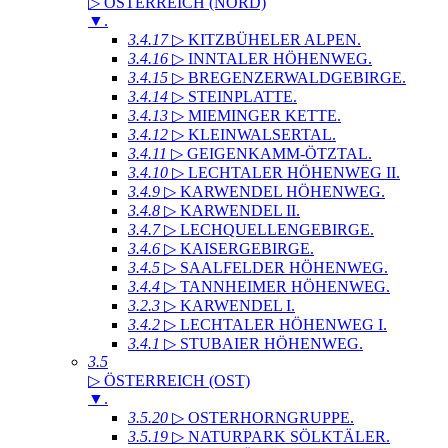
▷ ÖSTERREICH (NORD)
▼
.
3.4.17
▷ KITZBÜHELER ALPEN
.
3.4.16
▷ INNTALER HÖHENWEG
.
3.4.15
▷ BREGENZERWALDGEBIRGE
.
3.4.14
▷ STEINPLATTE
.
3.4.13
▷ MIEMINGER KETTE
.
3.4.12
▷ KLEINWALSERTAL
.
3.4.11
▷ GEIGENKAMM-ÖTZTAL
.
3.4.10
▷ LECHTALER HÖHENWEG II
.
3.4.9
▷ KARWENDEL HÖHENWEG
.
3.4.8
▷ KARWENDEL II
.
3.4.7
▷ LECHQUELLENGEBIRGE
.
3.4.6
▷ KAISERGEBIRGE
.
3.4.5
▷ SAALFELDER HÖHENWEG
.
3.4.4
▷ TANNHEIMER HÖHENWEG
.
3.2.3
▷ KARWENDEL I
.
3.4.2
▷ LECHTALER HÖHENWEG I
.
3.4.1
▷ STUBAIER HÖHENWEG
.
3.5
▷ ÖSTERREICH (OST)
▼
.
3.5.20
▷ OSTERHORNGRUPPE
.
3.5.19
▷ NATURPARK SÖLKTÄLER
.