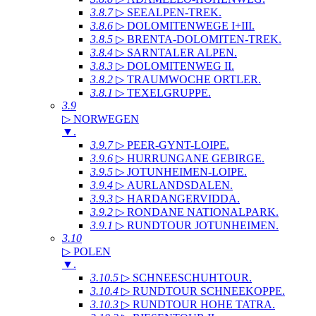
3.8.7
▷ SEEALPEN-TREK
.
3.8.6
▷ DOLOMITENWEGE I+III
.
3.8.5
▷ BRENTA-DOLOMITEN-TREK
.
3.8.4
▷ SARNTALER ALPEN
.
3.8.3
▷ DOLOMITENWEG II
.
3.8.2
▷ TRAUMWOCHE ORTLER
.
3.8.1
▷ TEXELGRUPPE
.
3.9
▷ NORWEGEN
▼
.
3.9.7
▷ PEER-GYNT-LOIPE
.
3.9.6
▷ HURRUNGANE GEBIRGE
.
3.9.5
▷ JOTUNHEIMEN-LOIPE
.
3.9.4
▷ AURLANDSDALEN
.
3.9.3
▷ HARDANGERVIDDA
.
3.9.2
▷ RONDANE NATIONALPARK
.
3.9.1
▷ RUNDTOUR JOTUNHEIMEN
.
3.10
▷ POLEN
▼
.
3.10.5
▷ SCHNEESCHUHTOUR
.
3.10.4
▷ RUNDTOUR SCHNEEKOPPE
.
3.10.3
▷ RUNDTOUR HOHE TATRA
.