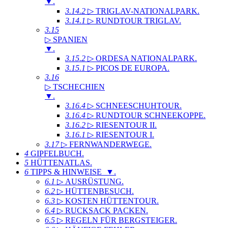
▼
.
3.14.2
▷ TRIGLAV-NATIONALPARK
.
3.14.1
▷ RUNDTOUR TRIGLAV
.
3.15
▷ SPANIEN
▼
.
3.15.2
▷ ORDESA NATIONALPARK
.
3.15.1
▷ PICOS DE EUROPA
.
3.16
▷ TSCHECHIEN
▼
.
3.16.4
▷ SCHNEESCHUHTOUR
.
3.16.4
▷ RUNDTOUR SCHNEEKOPPE
.
3.16.2
▷ RIESENTOUR II
.
3.16.1
▷ RIESENTOUR I
.
3.17
▷ FERNWANDERWEGE
.
4
GIPFELBUCH
.
5
HÜTTENATLAS
.
6
TIPPS & HINWEISE ▼
.
6.1
▷ AUSRÜSTUNG
.
6.2
▷ HÜTTENBESUCH
.
6.3
▷ KOSTEN HÜTTENTOUR
.
6.4
▷ RUCKSACK PACKEN
.
6.5
▷ REGELN FÜR BERGSTEIGER
.