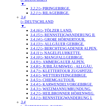
▼
.
3.2.2
▷ PIRINGEBIRGE
.
3.2.1
▷ RILAGEBIRGE
.
3.4
▷ DEUTSCHLAND
▼
.
3.4.16
▷ TÖLZER LAND
.
3.4.15
▷ RENNSTEIGWANDERUNG II
.
3.4.14
▷ GROßE HÖRNERTOUR
.
3.4.13
▷ ALLGÄUER GEBIRGE
.
3.4.12
▷ BERCHTESGADENER ALPEN
.
3.4.11
▷ NAGELFLUHKETTE
.
3.4.10
▷ MANGFALLGEBIRGE
.
3.4.9
▷ AMMERGAUER ALPEN
.
3.4.8
▷ JUBILÄUMSWEG - ALLGÄU
.
3.4.7
▷ KLETTERTOUR ZUGSPITZE
.
3.4.6
▷ WETTERSTEINGEBIRGE
.
3.4.5
▷ CHIEMGAUTOUR
.
3.4.4
▷ KARWENDELVORGEBIRGE
.
3.4.3
▷ WATZMANNUMRUNDUNG
.
3.4.2
▷ HEILBRONNER HÖHENWEG
.
3.4.1
▷ RENNSTEIGWANDERUNG I
.
3.4