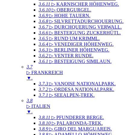
3.6.11
▷ KARNISCHER HÖHENWEG
.
3.6.10
▷ OBERGURGEL
.
3.6.9
▷ HOHE TAUERN
.
3.6.8
▷ SILVRETTADURCHQUERUNG
.
3.6.7
▷ DURCHQUERUNG VERWALL
.
3.6.6
▷ BESTEIGUNG ZUCKERHÜTL
.
3.6.5
▷ RUND UM KRIMML
.
3.6.4
▷ VENEDIGER HÖHENWEG
.
3.6.3
▷ BERLINER HÖHENWEG
.
3.6.2
▷ VENTER RUNDE
.
3.6.1
▷ BESTEIGUNG SIMILAUN
.
3.7
▷ FRANKREICH
▼
.
3.7.3
▷ VANOISE NATIONALPARK
.
3.7.2
▷ ORDESA NATIONALPARK
.
3.7.1
▷ SEEALPEN-TREK
.
3.8
▷ ITALIEN
▼
.
3.8.11
▷ PFUNDERER BERGE
.
3.8.10
▷ PALARONDA-TREK
.
3.8.9
▷ GIRO DEL MARGUAREIS
.
3.8.8
▷ ADAMELLO-HÖHENWEG
.