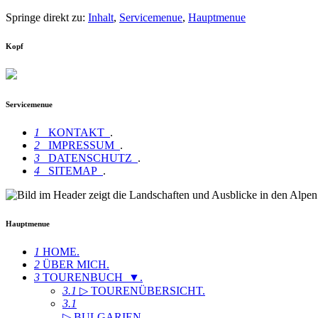
Springe direkt zu:
Inhalt
,
Servicemenue
,
Hauptmenue
Kopf
Servicemenue
1
KONTAKT
.
2
IMPRESSUM
.
3
DATENSCHUTZ
.
4
SITEMAP
.
Hauptmenue
1
HOME
.
2
ÜBER MICH
.
3
TOURENBUCH ▼
.
3.1
▷ TOURENÜBERSICHT
.
3.1
▷ BULGARIEN