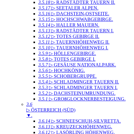
3.5.18
▷ RADSTÄDTER TAUERN II
.
3.5.17
▷ SEETALER ALPEN
.
3.5.16
▷ DACHSTEIN-OSTSEITE
.
3.5.15
▷ HOCHSCHWABGEBIRGE
.
3.5.14
▷ HALLER MAUERN
.
3.5.13
▷ RADSTÄDTER TAUERN I
.
3.5.12
▷ TOTES GEBIRGE II
.
3.5.11
▷ TAUERNHÖHENWEG II
.
3.5.10
▷ TAUERNHÖHENWEG I
.
3.5.9
▷ HÖLLENGEBIRGE
.
3.5.8
▷ TOTES GEBIRGE I
.
3.5.7
▷ GESÄUSE NATIONALPARK
.
3.5.6
▷ HOCHKÖNIG
.
3.5.5
▷ SCHOBERGRUPPE
.
3.5.4
▷ SCHLADMINGER TAUERN II
.
3.5.3
▷ SCHLADMINGER TAUERN I
.
3.5.2
▷ DACHSTEINUMRUNDUNG
.
3.5.1
▷ GROßGLOCKNERBESTEIGUNG
.
3.6
▷ ÖSTERREICH (SÜD)
▼
.
3.6.14
▷ SCHNEESCHUH-SILVRETTA
.
3.6.13
▷ KREUZECKHÖHENWEG
.
3.6.12
▷ LASÖRLING HÖHENWEG
.