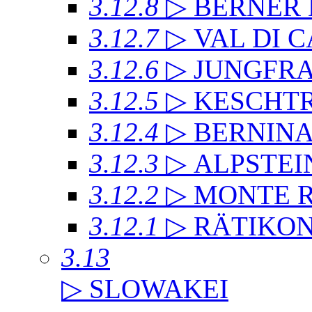
3.12.8
▷ BERNER
3.12.7
▷ VAL DI 
3.12.6
▷ JUNGFR
3.12.5
▷ KESCHT
3.12.4
▷ BERNIN
3.12.3
▷ ALPSTEI
3.12.2
▷ MONTE 
3.12.1
▷ RÄTIKO
3.13
▷ SLOWAKEI