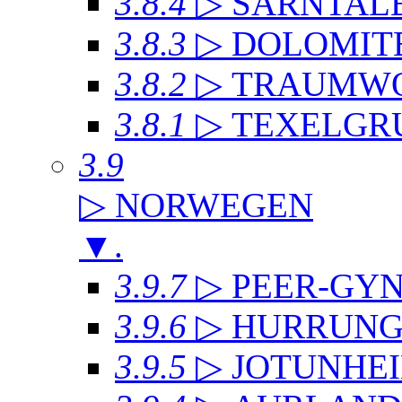
3.8.4
▷ SARNTAL
3.8.3
▷ DOLOMIT
3.8.2
▷ TRAUMWO
3.8.1
▷ TEXELGR
3.9
▷ NORWEGEN
▼
.
3.9.7
▷ PEER-GYN
3.9.6
▷ HURRUNG
3.9.5
▷ JOTUNHE