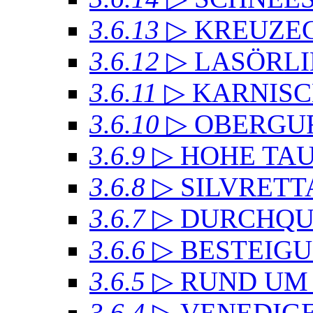
3.6.13
▷ KREUZ
3.6.12
▷ LASÖRL
3.6.11
▷ KARNIS
3.6.10
▷ OBERGU
3.6.9
▷ HOHE TA
3.6.8
▷ SILVRET
3.6.7
▷ DURCHQU
3.6.6
▷ BESTEIG
3.6.5
▷ RUND UM
3.6.4
▷ VENEDIG