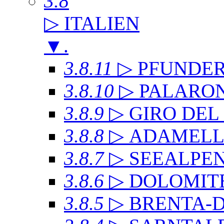
3.8
▷ ITALIEN
▼
.
3.8.11
▷ PFUNDE
3.8.10
▷ PALARO
3.8.9
▷ GIRO DE
3.8.8
▷ ADAMEL
3.8.7
▷ SEEALPE
3.8.6
▷ DOLOMITE
3.8.5
▷ BRENTA-