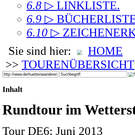
6.8
▷ LINKLISTE
.
6.9
▷ BÜCHERLIST
6.10
▷ ZEICHENER
Sie sind hier:
HOME
>>
TOURENÜBERSICHT
Inhalt
Rundtour im Wetterst
Tour DE6: Juni 2013