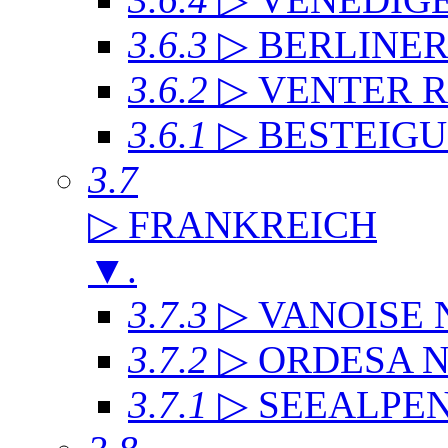
3.6.3
▷ BERLINE
3.6.2
▷ VENTER 
3.6.1
▷ BESTEIG
3.7
▷ FRANKREICH
▼
.
3.7.3
▷ VANOISE
3.7.2
▷ ORDESA 
3.7.1
▷ SEEALPE