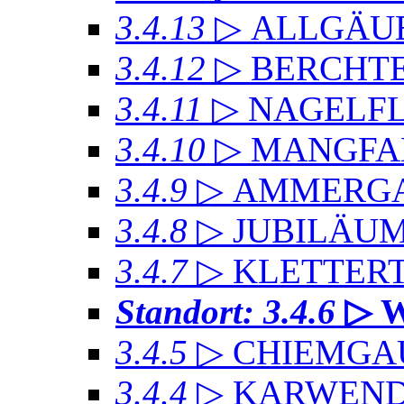
3.4.13
▷ ALLGÄU
3.4.12
▷ BERCHT
3.4.11
▷ NAGELF
3.4.10
▷ MANGFA
3.4.9
▷ AMMERGA
3.4.8
▷ JUBILÄU
3.4.7
▷ KLETTER
Standort: 3.4.6
▷ 
3.4.5
▷ CHIEMGA
3.4.4
▷ KARWEND