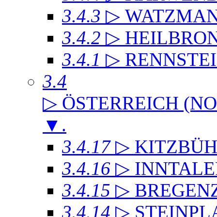
3.4.3
▷ WATZMA
3.4.2
▷ HEILBRO
3.4.1
▷ RENNSTE
3.4
▷ ÖSTERREICH (NO
▼
.
3.4.17
▷ KITZBÜH
3.4.16
▷ INNTAL
3.4.15
▷ BREGEN
3.4.14
▷ STEINPL