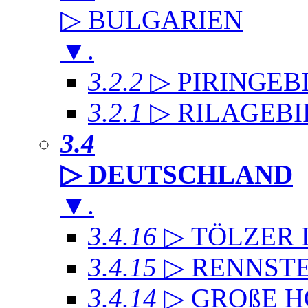
▷ BULGARIEN
▼
.
3.2.2
▷ PIRINGEB
3.2.1
▷ RILAGEB
3.4
▷ DEUTSCHLAND
▼
.
3.4.16
▷ TÖLZER
3.4.15
▷ RENNST
3.4.14
▷ GROßE 