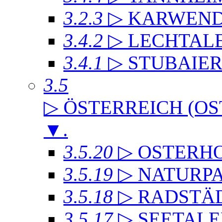
3.2.3
▷ KARWEND
3.4.2
▷ LECHTAL
3.4.1
▷ STUBAIE
3.5
▷ ÖSTERREICH (OS
▼
.
3.5.20
▷ OSTERH
3.5.19
▷ NATURP
3.5.18
▷ RADSTÄD
3.5.17
▷ SEETALE