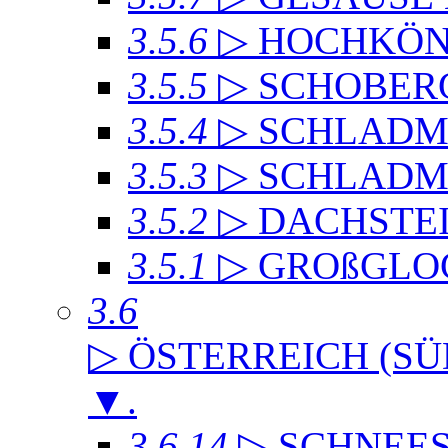
3.5.6
▷ HOCHKÖN
3.5.5
▷ SCHOBER
3.5.4
▷ SCHLADMI
3.5.3
▷ SCHLADM
3.5.2
▷ DACHST
3.5.1
▷ GROßGLO
3.6
▷ ÖSTERREICH (SÜ
▼
.
3.6.14
▷ SCHNEE