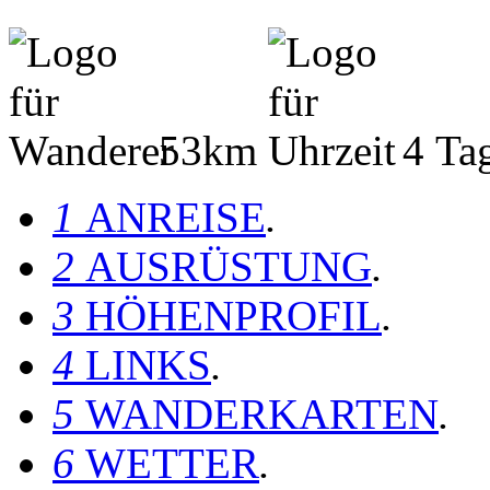
53km
4 Ta
1
ANREISE
.
2
AUSRÜSTUNG
.
3
HÖHENPROFIL
.
4
LINKS
.
5
WANDERKARTEN
.
6
WETTER
.