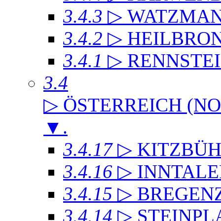
3.4.3
▷ WATZMA
3.4.2
▷ HEILBRO
3.4.1
▷ RENNSTE
3.4
▷ ÖSTERREICH (NO
▼
.
3.4.17
▷ KITZBÜH
3.4.16
▷ INNTAL
3.4.15
▷ BREGEN
3.4.14
▷ STEINPL