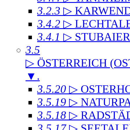
3.2.3
▷ KARWEND
3.4.2
▷ LECHTAL
3.4.1
▷ STUBAIE
3.5
▷ ÖSTERREICH (OS
▼
.
3.5.20
▷ OSTERH
3.5.19
▷ NATURP
3.5.18
▷ RADSTÄD
3.5.17
▷ SEETALE