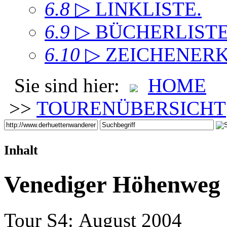
6.8
▷ LINKLISTE
.
6.9
▷ BÜCHERLIST
6.10
▷ ZEICHENER
Sie sind hier:
HOME
>>
TOURENÜBERSICHT
Inhalt
Venediger Höhenweg
Tour S4: August 2004