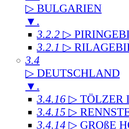
▷ BULGARIEN
▼
.
3.2.2
▷ PIRINGEB
3.2.1
▷ RILAGEB
3.4
▷ DEUTSCHLAND
▼
.
3.4.16
▷ TÖLZER
3.4.15
▷ RENNST
3.4.14
▷ GROßE 