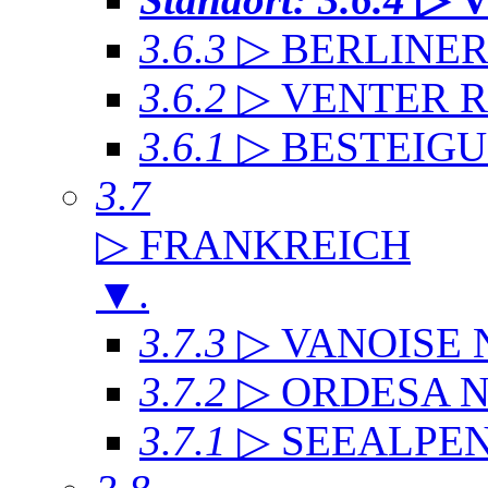
3.6.3
▷ BERLINE
3.6.2
▷ VENTER 
3.6.1
▷ BESTEIG
3.7
▷ FRANKREICH
▼
.
3.7.3
▷ VANOISE
3.7.2
▷ ORDESA 
3.7.1
▷ SEEALPE