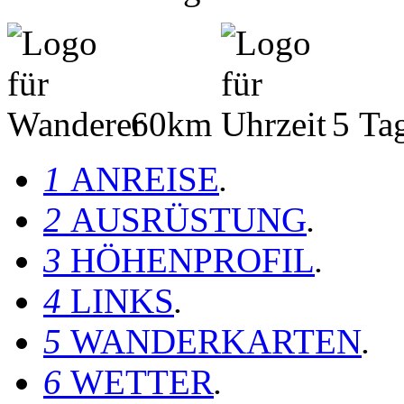
60km
5 Ta
1
ANREISE
.
2
AUSRÜSTUNG
.
3
HÖHENPROFIL
.
4
LINKS
.
5
WANDERKARTEN
.
6
WETTER
.