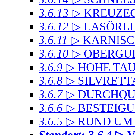
3.6.13
▷ KREUZ
3.6.12
▷ LASÖRL
3.6.11
▷ KARNIS
3.6.10
▷ OBERGU
3.6.9
▷ HOHE TA
3.6.8
▷ SILVRET
3.6.7
▷ DURCHQU
3.6.6
▷ BESTEIG
3.6.5
▷ RUND UM
Standort: 3.6.4
▷ 