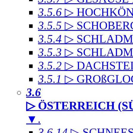
3.5.6
▷ HOCHKÖN
3.5.5
▷ SCHOBER
3.5.4
▷ SCHLADMI
3.5.3
▷ SCHLADM
3.5.2
▷ DACHST
3.5.1
▷ GROßGLO
3.6
▷ ÖSTERREICH (S
▼
.
3.6.14
▷ SCHNEE