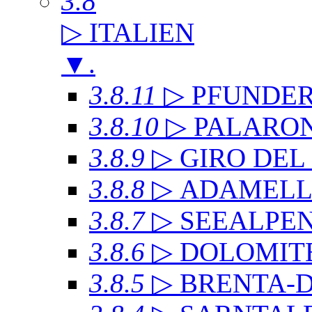
3.8
▷ ITALIEN
▼
.
3.8.11
▷ PFUNDE
3.8.10
▷ PALARO
3.8.9
▷ GIRO DE
3.8.8
▷ ADAMEL
3.8.7
▷ SEEALPE
3.8.6
▷ DOLOMITE
3.8.5
▷ BRENTA-