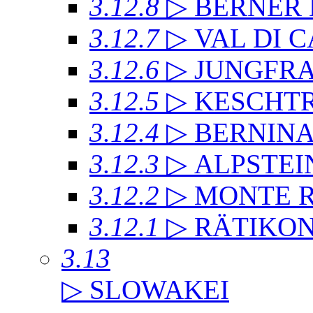
3.12.8
▷ BERNER
3.12.7
▷ VAL DI 
3.12.6
▷ JUNGFR
3.12.5
▷ KESCHT
3.12.4
▷ BERNIN
3.12.3
▷ ALPSTEI
3.12.2
▷ MONTE 
3.12.1
▷ RÄTIKO
3.13
▷ SLOWAKEI