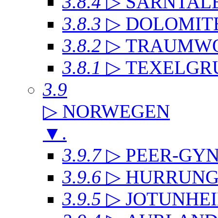
3.8.4
▷ SARNTAL
3.8.3
▷ DOLOMIT
3.8.2
▷ TRAUMWO
3.8.1
▷ TEXELGR
3.9
▷ NORWEGEN
▼
.
3.9.7
▷ PEER-GYN
3.9.6
▷ HURRUNG
3.9.5
▷ JOTUNHE