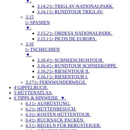
▼
.
3.14.2
▷ TRIGLAV-NATIONALPARK
.
3.14.1
▷ RUNDTOUR TRIGLAV
.
3.15
▷ SPANIEN
▼
.
3.15.2
▷ ORDESA NATIONALPARK
.
3.15.1
▷ PICOS DE EUROPA
.
3.16
▷ TSCHECHIEN
▼
.
3.16.4
▷ SCHNEESCHUHTOUR
.
3.16.4
▷ RUNDTOUR SCHNEEKOPPE
.
3.16.2
▷ RIESENTOUR II
.
3.16.1
▷ RIESENTOUR I
.
3.17
▷ FERNWANDERWEGE
.
4
GIPFELBUCH
.
5
HÜTTENATLAS
.
6
TIPPS & HINWEISE ▼
.
6.1
▷ AUSRÜSTUNG
.
6.2
▷ HÜTTENBESUCH
.
6.3
▷ KOSTEN HÜTTENTOUR
.
6.4
▷ RUCKSACK PACKEN
.
6.5
▷ REGELN FÜR BERGSTEIGER
.