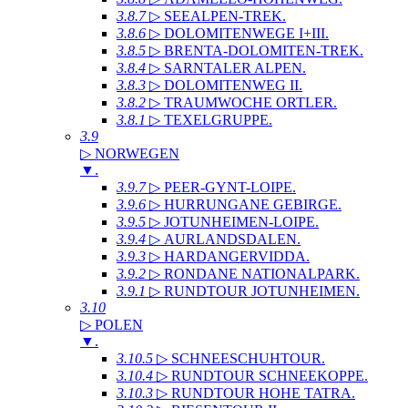
3.8.7
▷ SEEALPEN-TREK
.
3.8.6
▷ DOLOMITENWEGE I+III
.
3.8.5
▷ BRENTA-DOLOMITEN-TREK
.
3.8.4
▷ SARNTALER ALPEN
.
3.8.3
▷ DOLOMITENWEG II
.
3.8.2
▷ TRAUMWOCHE ORTLER
.
3.8.1
▷ TEXELGRUPPE
.
3.9
▷ NORWEGEN
▼
.
3.9.7
▷ PEER-GYNT-LOIPE
.
3.9.6
▷ HURRUNGANE GEBIRGE
.
3.9.5
▷ JOTUNHEIMEN-LOIPE
.
3.9.4
▷ AURLANDSDALEN
.
3.9.3
▷ HARDANGERVIDDA
.
3.9.2
▷ RONDANE NATIONALPARK
.
3.9.1
▷ RUNDTOUR JOTUNHEIMEN
.
3.10
▷ POLEN
▼
.
3.10.5
▷ SCHNEESCHUHTOUR
.
3.10.4
▷ RUNDTOUR SCHNEEKOPPE
.
3.10.3
▷ RUNDTOUR HOHE TATRA
.