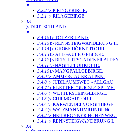
▼
.
3.2.2
▷ PIRINGEBIRGE
.
3.2.1
▷ RILAGEBIRGE
.
3.4
▷ DEUTSCHLAND
▼
.
3.4.16
▷ TÖLZER LAND
.
3.4.15
▷ RENNSTEIGWANDERUNG II
.
3.4.14
▷ GROßE HÖRNERTOUR
.
3.4.13
▷ ALLGÄUER GEBIRGE
.
3.4.12
▷ BERCHTESGADENER ALPEN
.
3.4.11
▷ NAGELFLUHKETTE
.
3.4.10
▷ MANGFALLGEBIRGE
.
3.4.9
▷ AMMERGAUER ALPEN
.
3.4.8
▷ JUBILÄUMSWEG - ALLGÄU
.
3.4.7
▷ KLETTERTOUR ZUGSPITZE
.
3.4.6
▷ WETTERSTEINGEBIRGE
.
3.4.5
▷ CHIEMGAUTOUR
.
3.4.4
▷ KARWENDELVORGEBIRGE
.
3.4.3
▷ WATZMANNUMRUNDUNG
.
3.4.2
▷ HEILBRONNER HÖHENWEG
.
3.4.1
▷ RENNSTEIGWANDERUNG I
.
3.4