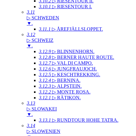
3.10.2
▷ RIESENTOUR II
.
3.10.1
▷ RIESENTOUR I
.
3.11
▷ SCHWEDEN
▼
.
3.11.1
▷ ÅREFJÄLLSLOPPET
.
3.12
▷ SCHWEIZ
▼
.
3.12.9
▷ BLINNENHORN
.
3.12.8
▷ BERNER HAUTE ROUTE
.
3.12.7
▷ VAL DI CAMPO
.
3.12.6
▷ JUNGFRAUJOCH
.
3.12.5
▷ KESCHTREKKING
.
3.12.4
▷ BERNINA
.
3.12.3
▷ ALPSTEIN
.
3.12.2
▷ MONTE ROSA
.
3.12.1
▷ RÄTIKON
.
3.13
▷ SLOWAKEI
▼
.
3.13.1
▷ RUNDTOUR HOHE TATRA
.
3.14
▷ SLOWENIEN