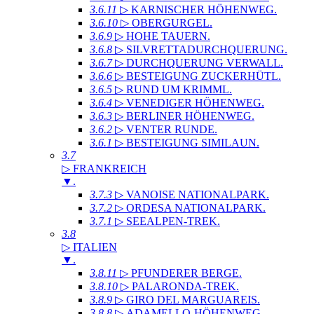
3.6.11
▷ KARNISCHER HÖHENWEG
.
3.6.10
▷ OBERGURGEL
.
3.6.9
▷ HOHE TAUERN
.
3.6.8
▷ SILVRETTADURCHQUERUNG
.
3.6.7
▷ DURCHQUERUNG VERWALL
.
3.6.6
▷ BESTEIGUNG ZUCKERHÜTL
.
3.6.5
▷ RUND UM KRIMML
.
3.6.4
▷ VENEDIGER HÖHENWEG
.
3.6.3
▷ BERLINER HÖHENWEG
.
3.6.2
▷ VENTER RUNDE
.
3.6.1
▷ BESTEIGUNG SIMILAUN
.
3.7
▷ FRANKREICH
▼
.
3.7.3
▷ VANOISE NATIONALPARK
.
3.7.2
▷ ORDESA NATIONALPARK
.
3.7.1
▷ SEEALPEN-TREK
.
3.8
▷ ITALIEN
▼
.
3.8.11
▷ PFUNDERER BERGE
.
3.8.10
▷ PALARONDA-TREK
.
3.8.9
▷ GIRO DEL MARGUAREIS
.
3.8.8
▷ ADAMELLO-HÖHENWEG
.