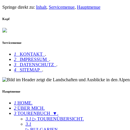
Springe direkt zu:
Inhalt
,
Servicemenue
,
Hauptmenue
Kopf
Servicemenue
1
KONTAKT
.
2
IMPRESSUM
.
3
DATENSCHUTZ
.
4
SITEMAP
.
Hauptmenue
1
HOME
.
2
ÜBER MICH
.
3
TOURENBUCH ▼
.
3.1
▷ TOURENÜBERSICHT
.
3.1
▷ BULGARIEN