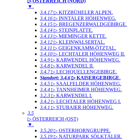
▷ ÖSTERREICH (NORD)
▼
.
3.4.17
▷ KITZBÜHELER ALPEN
.
3.4.16
▷ INNTALER HÖHENWEG
.
3.4.15
▷ BREGENZERWALDGEBIRGE
.
3.4.14
▷ STEINPLATTE
.
3.4.13
▷ MIEMINGER KETTE
.
3.4.12
▷ KLEINWALSERTAL
.
3.4.11
▷ GEIGENKAMM-ÖTZTAL
.
3.4.10
▷ LECHTALER HÖHENWEG II
.
3.4.9
▷ KARWENDEL HÖHENWEG
.
3.4.8
▷ KARWENDEL II
.
3.4.7
▷ LECHQUELLENGEBIRGE
.
Standort: 3.4.6
▷ KAISERGEBIRGE
.
3.4.5
▷ SAALFELDER HÖHENWEG
.
3.4.4
▷ TANNHEIMER HÖHENWEG
.
3.2.3
▷ KARWENDEL I
.
3.4.2
▷ LECHTALER HÖHENWEG I
.
3.4.1
▷ STUBAIER HÖHENWEG
.
3.5
▷ ÖSTERREICH (OST)
▼
.
3.5.20
▷ OSTERHORNGRUPPE
.
3.5.19
▷ NATURPARK SÖLKTÄLER
.