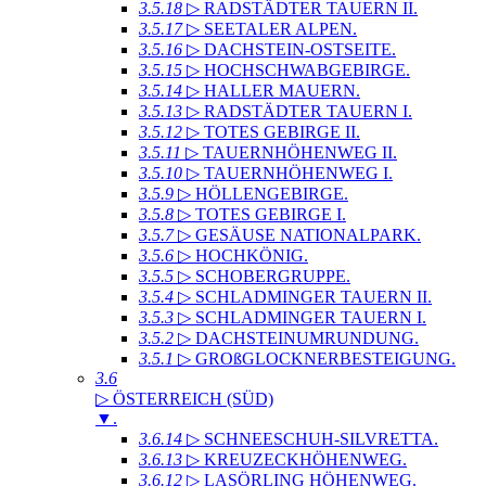
3.5.18
▷ RADSTÄDTER TAUERN II
.
3.5.17
▷ SEETALER ALPEN
.
3.5.16
▷ DACHSTEIN-OSTSEITE
.
3.5.15
▷ HOCHSCHWABGEBIRGE
.
3.5.14
▷ HALLER MAUERN
.
3.5.13
▷ RADSTÄDTER TAUERN I
.
3.5.12
▷ TOTES GEBIRGE II
.
3.5.11
▷ TAUERNHÖHENWEG II
.
3.5.10
▷ TAUERNHÖHENWEG I
.
3.5.9
▷ HÖLLENGEBIRGE
.
3.5.8
▷ TOTES GEBIRGE I
.
3.5.7
▷ GESÄUSE NATIONALPARK
.
3.5.6
▷ HOCHKÖNIG
.
3.5.5
▷ SCHOBERGRUPPE
.
3.5.4
▷ SCHLADMINGER TAUERN II
.
3.5.3
▷ SCHLADMINGER TAUERN I
.
3.5.2
▷ DACHSTEINUMRUNDUNG
.
3.5.1
▷ GROßGLOCKNERBESTEIGUNG
.
3.6
▷ ÖSTERREICH (SÜD)
▼
.
3.6.14
▷ SCHNEESCHUH-SILVRETTA
.
3.6.13
▷ KREUZECKHÖHENWEG
.
3.6.12
▷ LASÖRLING HÖHENWEG
.