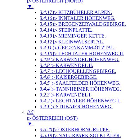
▷ ÖSTERREICH (NORD)
▼
.
3.4.17
▷ KITZBÜHELER ALPEN
.
3.4.16
▷ INNTALER HÖHENWEG
.
3.4.15
▷ BREGENZERWALDGEBIRGE
.
3.4.14
▷ STEINPLATTE
.
3.4.13
▷ MIEMINGER KETTE
.
3.4.12
▷ KLEINWALSERTAL
.
3.4.11
▷ GEIGENKAMM-ÖTZTAL
.
3.4.10
▷ LECHTALER HÖHENWEG II
.
3.4.9
▷ KARWENDEL HÖHENWEG
.
3.4.8
▷ KARWENDEL II
.
3.4.7
▷ LECHQUELLENGEBIRGE
.
3.4.6
▷ KAISERGEBIRGE
.
3.4.5
▷ SAALFELDER HÖHENWEG
.
3.4.4
▷ TANNHEIMER HÖHENWEG
.
3.2.3
▷ KARWENDEL I
.
3.4.2
▷ LECHTALER HÖHENWEG I
.
3.4.1
▷ STUBAIER HÖHENWEG
.
3.5
▷ ÖSTERREICH (OST)
▼
.
3.5.20
▷ OSTERHORNGRUPPE
.
3.5.19
▷ NATURPARK SÖLKTÄLER
.