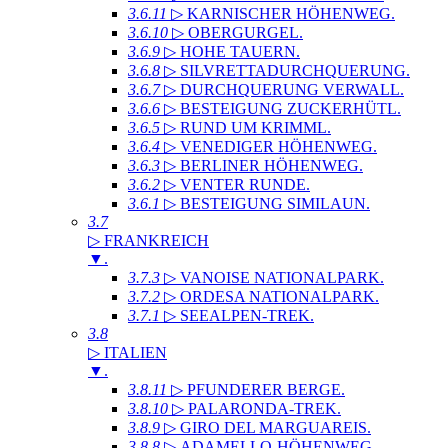
3.6.11
▷ KARNISCHER HÖHENWEG
.
3.6.10
▷ OBERGURGEL
.
3.6.9
▷ HOHE TAUERN
.
3.6.8
▷ SILVRETTADURCHQUERUNG
.
3.6.7
▷ DURCHQUERUNG VERWALL
.
3.6.6
▷ BESTEIGUNG ZUCKERHÜTL
.
3.6.5
▷ RUND UM KRIMML
.
3.6.4
▷ VENEDIGER HÖHENWEG
.
3.6.3
▷ BERLINER HÖHENWEG
.
3.6.2
▷ VENTER RUNDE
.
3.6.1
▷ BESTEIGUNG SIMILAUN
.
3.7
▷ FRANKREICH
▼
.
3.7.3
▷ VANOISE NATIONALPARK
.
3.7.2
▷ ORDESA NATIONALPARK
.
3.7.1
▷ SEEALPEN-TREK
.
3.8
▷ ITALIEN
▼
.
3.8.11
▷ PFUNDERER BERGE
.
3.8.10
▷ PALARONDA-TREK
.
3.8.9
▷ GIRO DEL MARGUAREIS
.
3.8.8
▷ ADAMELLO-HÖHENWEG
.