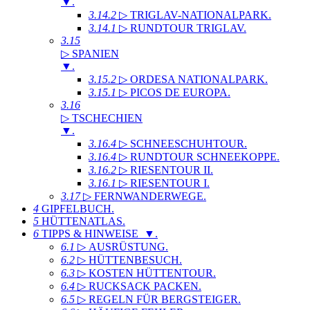
▼
.
3.14.2
▷ TRIGLAV-NATIONALPARK
.
3.14.1
▷ RUNDTOUR TRIGLAV
.
3.15
▷ SPANIEN
▼
.
3.15.2
▷ ORDESA NATIONALPARK
.
3.15.1
▷ PICOS DE EUROPA
.
3.16
▷ TSCHECHIEN
▼
.
3.16.4
▷ SCHNEESCHUHTOUR
.
3.16.4
▷ RUNDTOUR SCHNEEKOPPE
.
3.16.2
▷ RIESENTOUR II
.
3.16.1
▷ RIESENTOUR I
.
3.17
▷ FERNWANDERWEGE
.
4
GIPFELBUCH
.
5
HÜTTENATLAS
.
6
TIPPS & HINWEISE ▼
.
6.1
▷ AUSRÜSTUNG
.
6.2
▷ HÜTTENBESUCH
.
6.3
▷ KOSTEN HÜTTENTOUR
.
6.4
▷ RUCKSACK PACKEN
.
6.5
▷ REGELN FÜR BERGSTEIGER
.