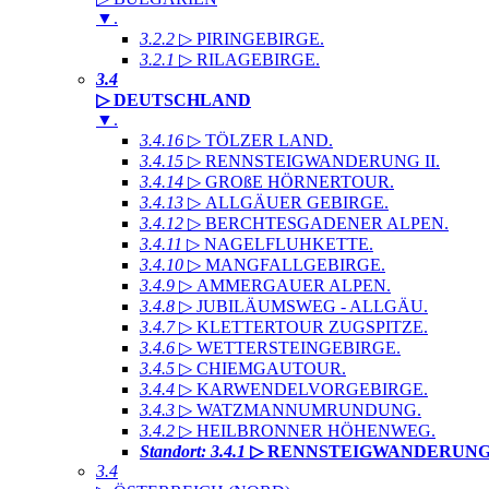
▼
.
3.2.2
▷ PIRINGEBIRGE
.
3.2.1
▷ RILAGEBIRGE
.
3.4
▷ DEUTSCHLAND
▼
.
3.4.16
▷ TÖLZER LAND
.
3.4.15
▷ RENNSTEIGWANDERUNG II
.
3.4.14
▷ GROßE HÖRNERTOUR
.
3.4.13
▷ ALLGÄUER GEBIRGE
.
3.4.12
▷ BERCHTESGADENER ALPEN
.
3.4.11
▷ NAGELFLUHKETTE
.
3.4.10
▷ MANGFALLGEBIRGE
.
3.4.9
▷ AMMERGAUER ALPEN
.
3.4.8
▷ JUBILÄUMSWEG - ALLGÄU
.
3.4.7
▷ KLETTERTOUR ZUGSPITZE
.
3.4.6
▷ WETTERSTEINGEBIRGE
.
3.4.5
▷ CHIEMGAUTOUR
.
3.4.4
▷ KARWENDELVORGEBIRGE
.
3.4.3
▷ WATZMANNUMRUNDUNG
.
3.4.2
▷ HEILBRONNER HÖHENWEG
.
Standort: 3.4.1
▷ RENNSTEIGWANDERUNG
3.4