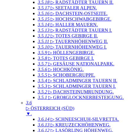
3.5.18
▷ RADSTÄDTER TAUERN II
.
3.5.17
▷ SEETALER ALPEN
.
3.5.16
▷ DACHSTEIN-OSTSEITE
.
3.5.15
▷ HOCHSCHWABGEBIRGE
.
3.5.14
▷ HALLER MAUERN
.
3.5.13
▷ RADSTÄDTER TAUERN I
.
3.5.12
▷ TOTES GEBIRGE II
.
3.5.11
▷ TAUERNHÖHENWEG II
.
3.5.10
▷ TAUERNHÖHENWEG I
.
3.5.9
▷ HÖLLENGEBIRGE
.
3.5.8
▷ TOTES GEBIRGE I
.
3.5.7
▷ GESÄUSE NATIONALPARK
.
3.5.6
▷ HOCHKÖNIG
.
3.5.5
▷ SCHOBERGRUPPE
.
3.5.4
▷ SCHLADMINGER TAUERN II
.
3.5.3
▷ SCHLADMINGER TAUERN I
.
3.5.2
▷ DACHSTEINUMRUNDUNG
.
3.5.1
▷ GROßGLOCKNERBESTEIGUNG
.
3.6
▷ ÖSTERREICH (SÜD)
▼
.
3.6.14
▷ SCHNEESCHUH-SILVRETTA
.
3.6.13
▷ KREUZECKHÖHENWEG
.
3.6.12
▷ LASÖRLING HÖHENWEG
.