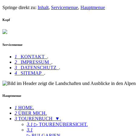
Springe direkt zu:
Inhalt
,
Servicemenue
,
Hauptmenue
Kopf
Servicemenue
1
KONTAKT
.
2
IMPRESSUM
.
3
DATENSCHUTZ
.
4
SITEMAP
.
Hauptmenue
1
HOME
.
2
ÜBER MICH
.
3
TOURENBUCH ▼
.
3.1
▷ TOURENÜBERSICHT
.
3.1
▷ BULGARIEN