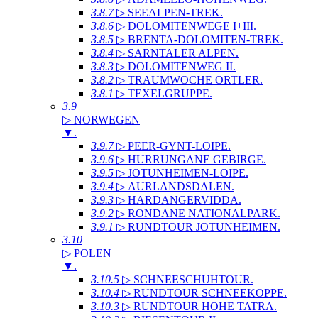
3.8.7
▷ SEEALPEN-TREK
.
3.8.6
▷ DOLOMITENWEGE I+III
.
3.8.5
▷ BRENTA-DOLOMITEN-TREK
.
3.8.4
▷ SARNTALER ALPEN
.
3.8.3
▷ DOLOMITENWEG II
.
3.8.2
▷ TRAUMWOCHE ORTLER
.
3.8.1
▷ TEXELGRUPPE
.
3.9
▷ NORWEGEN
▼
.
3.9.7
▷ PEER-GYNT-LOIPE
.
3.9.6
▷ HURRUNGANE GEBIRGE
.
3.9.5
▷ JOTUNHEIMEN-LOIPE
.
3.9.4
▷ AURLANDSDALEN
.
3.9.3
▷ HARDANGERVIDDA
.
3.9.2
▷ RONDANE NATIONALPARK
.
3.9.1
▷ RUNDTOUR JOTUNHEIMEN
.
3.10
▷ POLEN
▼
.
3.10.5
▷ SCHNEESCHUHTOUR
.
3.10.4
▷ RUNDTOUR SCHNEEKOPPE
.
3.10.3
▷ RUNDTOUR HOHE TATRA
.