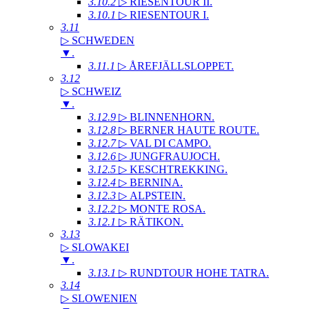
3.10.2
▷ RIESENTOUR II
.
3.10.1
▷ RIESENTOUR I
.
3.11
▷ SCHWEDEN
▼
.
3.11.1
▷ ÅREFJÄLLSLOPPET
.
3.12
▷ SCHWEIZ
▼
.
3.12.9
▷ BLINNENHORN
.
3.12.8
▷ BERNER HAUTE ROUTE
.
3.12.7
▷ VAL DI CAMPO
.
3.12.6
▷ JUNGFRAUJOCH
.
3.12.5
▷ KESCHTREKKING
.
3.12.4
▷ BERNINA
.
3.12.3
▷ ALPSTEIN
.
3.12.2
▷ MONTE ROSA
.
3.12.1
▷ RÄTIKON
.
3.13
▷ SLOWAKEI
▼
.
3.13.1
▷ RUNDTOUR HOHE TATRA
.
3.14
▷ SLOWENIEN