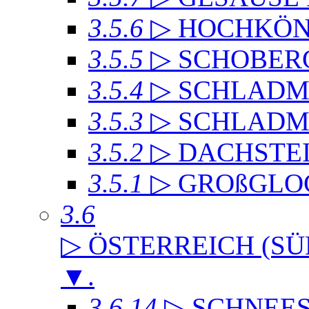
3.5.6
▷ HOCHKÖN
3.5.5
▷ SCHOBER
3.5.4
▷ SCHLADMI
3.5.3
▷ SCHLADM
3.5.2
▷ DACHST
3.5.1
▷ GROßGLO
3.6
▷ ÖSTERREICH (SÜ
▼
.
3.6.14
▷ SCHNEE