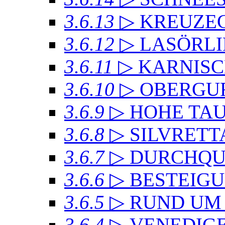
3.6.13
▷ KREUZ
3.6.12
▷ LASÖRL
3.6.11
▷ KARNIS
3.6.10
▷ OBERGU
3.6.9
▷ HOHE TA
3.6.8
▷ SILVRET
3.6.7
▷ DURCHQU
3.6.6
▷ BESTEIG
3.6.5
▷ RUND UM
3.6.4
▷ VENEDIG