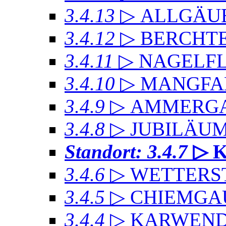
3.4.13
▷ ALLGÄU
3.4.12
▷ BERCHT
3.4.11
▷ NAGELF
3.4.10
▷ MANGFA
3.4.9
▷ AMMERGA
3.4.8
▷ JUBILÄU
Standort: 3.4.7
▷ 
3.4.6
▷ WETTERS
3.4.5
▷ CHIEMGA
3.4.4
▷ KARWEND