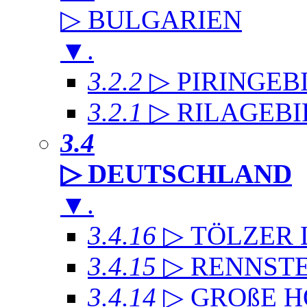
▷ BULGARIEN
▼
.
3.2.2
▷ PIRINGEB
3.2.1
▷ RILAGEB
3.4
▷ DEUTSCHLAND
▼
.
3.4.16
▷ TÖLZER
3.4.15
▷ RENNST
3.4.14
▷ GROßE 