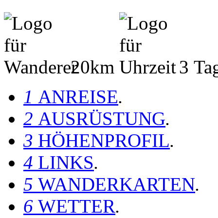
20km
3 Ta
1
ANREISE
.
2
AUSRÜSTUNG
.
3
HÖHENPROFIL
.
4
LINKS
.
5
WANDERKARTEN
.
6
WETTER
.