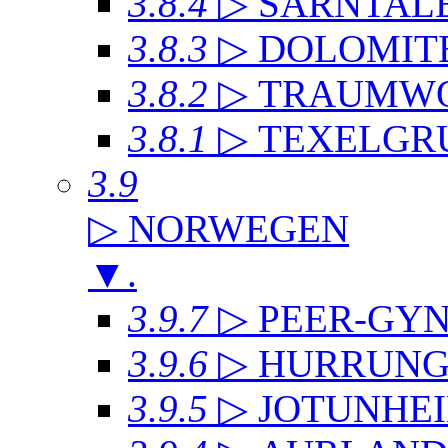
3.8.4
▷ SARNTAL
3.8.3
▷ DOLOMIT
3.8.2
▷ TRAUMWO
3.8.1
▷ TEXELGR
3.9
▷ NORWEGEN
▼
.
3.9.7
▷ PEER-GYN
3.9.6
▷ HURRUNG
3.9.5
▷ JOTUNHE