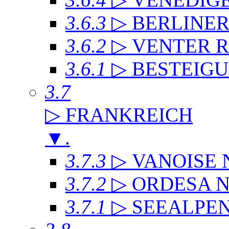
3.6.3
▷ BERLINE
3.6.2
▷ VENTER 
3.6.1
▷ BESTEIG
3.7
▷ FRANKREICH
▼
.
3.7.3
▷ VANOISE
3.7.2
▷ ORDESA 
3.7.1
▷ SEEALPE