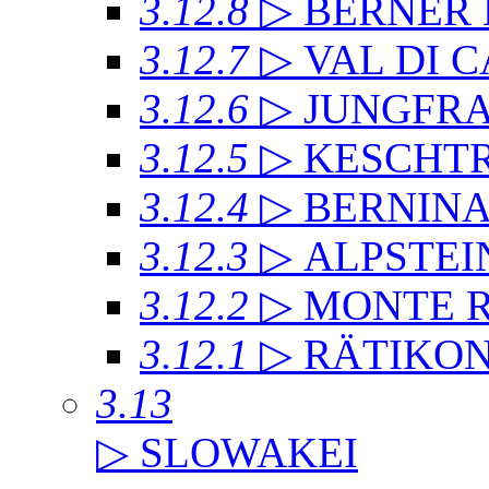
3.12.8
▷ BERNER
3.12.7
▷ VAL DI 
3.12.6
▷ JUNGFR
3.12.5
▷ KESCHT
3.12.4
▷ BERNIN
3.12.3
▷ ALPSTEI
3.12.2
▷ MONTE 
3.12.1
▷ RÄTIKO
3.13
▷ SLOWAKEI