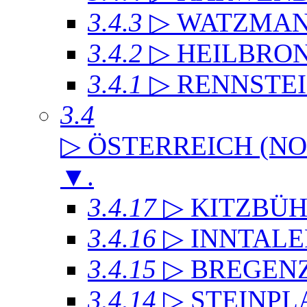
3.4.3
▷ WATZMA
3.4.2
▷ HEILBRO
3.4.1
▷ RENNSTE
3.4
▷ ÖSTERREICH (NO
▼
.
3.4.17
▷ KITZBÜH
3.4.16
▷ INNTAL
3.4.15
▷ BREGEN
3.4.14
▷ STEINPL