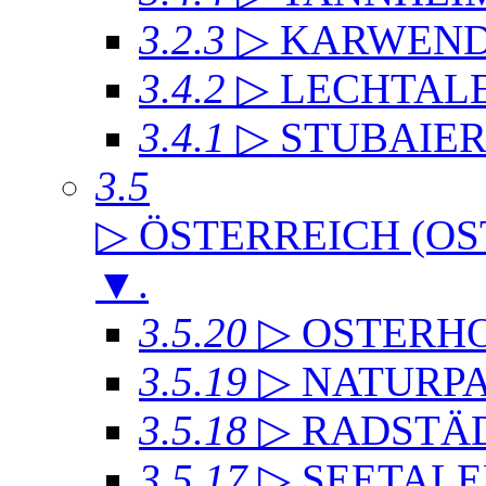
3.2.3
▷ KARWEND
3.4.2
▷ LECHTAL
3.4.1
▷ STUBAIE
3.5
▷ ÖSTERREICH (OS
▼
.
3.5.20
▷ OSTERH
3.5.19
▷ NATURP
3.5.18
▷ RADSTÄD
3.5.17
▷ SEETALE