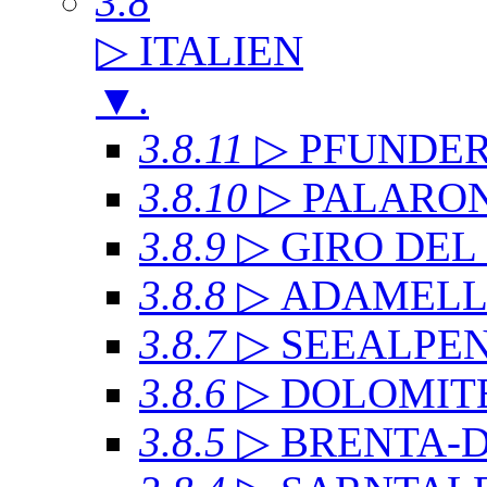
3.8
▷ ITALIEN
▼
.
3.8.11
▷ PFUNDE
3.8.10
▷ PALARO
3.8.9
▷ GIRO DE
3.8.8
▷ ADAMEL
3.8.7
▷ SEEALPE
3.8.6
▷ DOLOMITE
3.8.5
▷ BRENTA-