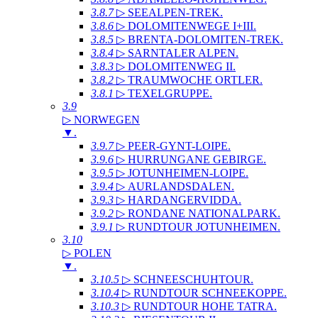
3.8.7
▷ SEEALPEN-TREK
.
3.8.6
▷ DOLOMITENWEGE I+III
.
3.8.5
▷ BRENTA-DOLOMITEN-TREK
.
3.8.4
▷ SARNTALER ALPEN
.
3.8.3
▷ DOLOMITENWEG II
.
3.8.2
▷ TRAUMWOCHE ORTLER
.
3.8.1
▷ TEXELGRUPPE
.
3.9
▷ NORWEGEN
▼
.
3.9.7
▷ PEER-GYNT-LOIPE
.
3.9.6
▷ HURRUNGANE GEBIRGE
.
3.9.5
▷ JOTUNHEIMEN-LOIPE
.
3.9.4
▷ AURLANDSDALEN
.
3.9.3
▷ HARDANGERVIDDA
.
3.9.2
▷ RONDANE NATIONALPARK
.
3.9.1
▷ RUNDTOUR JOTUNHEIMEN
.
3.10
▷ POLEN
▼
.
3.10.5
▷ SCHNEESCHUHTOUR
.
3.10.4
▷ RUNDTOUR SCHNEEKOPPE
.
3.10.3
▷ RUNDTOUR HOHE TATRA
.