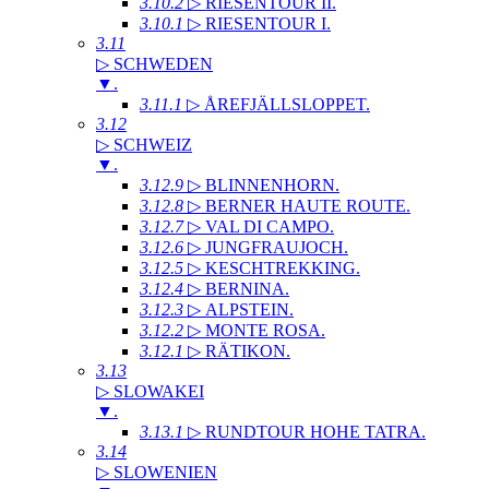
3.10.2
▷ RIESENTOUR II
.
3.10.1
▷ RIESENTOUR I
.
3.11
▷ SCHWEDEN
▼
.
3.11.1
▷ ÅREFJÄLLSLOPPET
.
3.12
▷ SCHWEIZ
▼
.
3.12.9
▷ BLINNENHORN
.
3.12.8
▷ BERNER HAUTE ROUTE
.
3.12.7
▷ VAL DI CAMPO
.
3.12.6
▷ JUNGFRAUJOCH
.
3.12.5
▷ KESCHTREKKING
.
3.12.4
▷ BERNINA
.
3.12.3
▷ ALPSTEIN
.
3.12.2
▷ MONTE ROSA
.
3.12.1
▷ RÄTIKON
.
3.13
▷ SLOWAKEI
▼
.
3.13.1
▷ RUNDTOUR HOHE TATRA
.
3.14
▷ SLOWENIEN