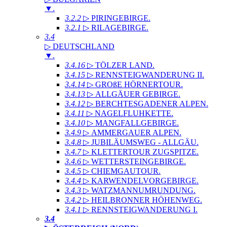
▼
.
3.2.2
▷ PIRINGEBIRGE
.
3.2.1
▷ RILAGEBIRGE
.
3.4
▷ DEUTSCHLAND
▼
.
3.4.16
▷ TÖLZER LAND
.
3.4.15
▷ RENNSTEIGWANDERUNG II
.
3.4.14
▷ GROßE HÖRNERTOUR
.
3.4.13
▷ ALLGÄUER GEBIRGE
.
3.4.12
▷ BERCHTESGADENER ALPEN
.
3.4.11
▷ NAGELFLUHKETTE
.
3.4.10
▷ MANGFALLGEBIRGE
.
3.4.9
▷ AMMERGAUER ALPEN
.
3.4.8
▷ JUBILÄUMSWEG - ALLGÄU
.
3.4.7
▷ KLETTERTOUR ZUGSPITZE
.
3.4.6
▷ WETTERSTEINGEBIRGE
.
3.4.5
▷ CHIEMGAUTOUR
.
3.4.4
▷ KARWENDELVORGEBIRGE
.
3.4.3
▷ WATZMANNUMRUNDUNG
.
3.4.2
▷ HEILBRONNER HÖHENWEG
.
3.4.1
▷ RENNSTEIGWANDERUNG I
.
3.4