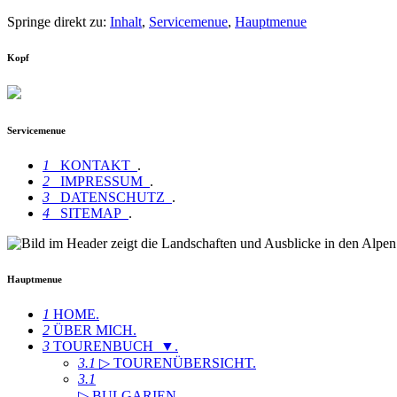
Springe direkt zu:
Inhalt
,
Servicemenue
,
Hauptmenue
Kopf
Servicemenue
1
KONTAKT
.
2
IMPRESSUM
.
3
DATENSCHUTZ
.
4
SITEMAP
.
Hauptmenue
1
HOME
.
2
ÜBER MICH
.
3
TOURENBUCH ▼
.
3.1
▷ TOURENÜBERSICHT
.
3.1
▷ BULGARIEN