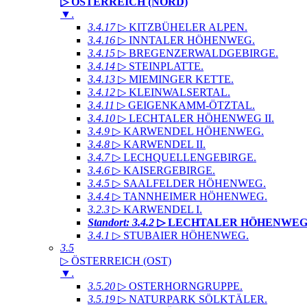
▷ ÖSTERREICH (NORD)
▼
.
3.4.17
▷ KITZBÜHELER ALPEN
.
3.4.16
▷ INNTALER HÖHENWEG
.
3.4.15
▷ BREGENZERWALDGEBIRGE
.
3.4.14
▷ STEINPLATTE
.
3.4.13
▷ MIEMINGER KETTE
.
3.4.12
▷ KLEINWALSERTAL
.
3.4.11
▷ GEIGENKAMM-ÖTZTAL
.
3.4.10
▷ LECHTALER HÖHENWEG II
.
3.4.9
▷ KARWENDEL HÖHENWEG
.
3.4.8
▷ KARWENDEL II
.
3.4.7
▷ LECHQUELLENGEBIRGE
.
3.4.6
▷ KAISERGEBIRGE
.
3.4.5
▷ SAALFELDER HÖHENWEG
.
3.4.4
▷ TANNHEIMER HÖHENWEG
.
3.2.3
▷ KARWENDEL I
.
Standort: 3.4.2
▷ LECHTALER HÖHENWEG
3.4.1
▷ STUBAIER HÖHENWEG
.
3.5
▷ ÖSTERREICH (OST)
▼
.
3.5.20
▷ OSTERHORNGRUPPE
.
3.5.19
▷ NATURPARK SÖLKTÄLER
.