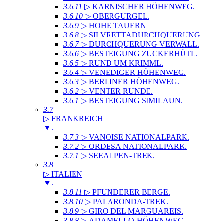
3.6.11
▷ KARNISCHER HÖHENWEG
.
3.6.10
▷ OBERGURGEL
.
3.6.9
▷ HOHE TAUERN
.
3.6.8
▷ SILVRETTADURCHQUERUNG
.
3.6.7
▷ DURCHQUERUNG VERWALL
.
3.6.6
▷ BESTEIGUNG ZUCKERHÜTL
.
3.6.5
▷ RUND UM KRIMML
.
3.6.4
▷ VENEDIGER HÖHENWEG
.
3.6.3
▷ BERLINER HÖHENWEG
.
3.6.2
▷ VENTER RUNDE
.
3.6.1
▷ BESTEIGUNG SIMILAUN
.
3.7
▷ FRANKREICH
▼
.
3.7.3
▷ VANOISE NATIONALPARK
.
3.7.2
▷ ORDESA NATIONALPARK
.
3.7.1
▷ SEEALPEN-TREK
.
3.8
▷ ITALIEN
▼
.
3.8.11
▷ PFUNDERER BERGE
.
3.8.10
▷ PALARONDA-TREK
.
3.8.9
▷ GIRO DEL MARGUAREIS
.
3.8.8
▷ ADAMELLO-HÖHENWEG
.