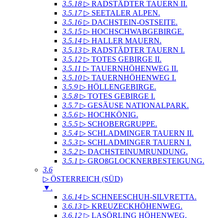
3.5.18
▷ RADSTÄDTER TAUERN II
.
3.5.17
▷ SEETALER ALPEN
.
3.5.16
▷ DACHSTEIN-OSTSEITE
.
3.5.15
▷ HOCHSCHWABGEBIRGE
.
3.5.14
▷ HALLER MAUERN
.
3.5.13
▷ RADSTÄDTER TAUERN I
.
3.5.12
▷ TOTES GEBIRGE II
.
3.5.11
▷ TAUERNHÖHENWEG II
.
3.5.10
▷ TAUERNHÖHENWEG I
.
3.5.9
▷ HÖLLENGEBIRGE
.
3.5.8
▷ TOTES GEBIRGE I
.
3.5.7
▷ GESÄUSE NATIONALPARK
.
3.5.6
▷ HOCHKÖNIG
.
3.5.5
▷ SCHOBERGRUPPE
.
3.5.4
▷ SCHLADMINGER TAUERN II
.
3.5.3
▷ SCHLADMINGER TAUERN I
.
3.5.2
▷ DACHSTEINUMRUNDUNG
.
3.5.1
▷ GROßGLOCKNERBESTEIGUNG
.
3.6
▷ ÖSTERREICH (SÜD)
▼
.
3.6.14
▷ SCHNEESCHUH-SILVRETTA
.
3.6.13
▷ KREUZECKHÖHENWEG
.
3.6.12
▷ LASÖRLING HÖHENWEG
.