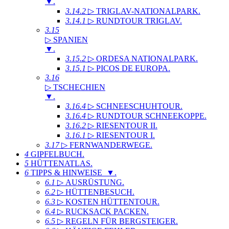
▼
.
3.14.2
▷ TRIGLAV-NATIONALPARK
.
3.14.1
▷ RUNDTOUR TRIGLAV
.
3.15
▷ SPANIEN
▼
.
3.15.2
▷ ORDESA NATIONALPARK
.
3.15.1
▷ PICOS DE EUROPA
.
3.16
▷ TSCHECHIEN
▼
.
3.16.4
▷ SCHNEESCHUHTOUR
.
3.16.4
▷ RUNDTOUR SCHNEEKOPPE
.
3.16.2
▷ RIESENTOUR II
.
3.16.1
▷ RIESENTOUR I
.
3.17
▷ FERNWANDERWEGE
.
4
GIPFELBUCH
.
5
HÜTTENATLAS
.
6
TIPPS & HINWEISE ▼
.
6.1
▷ AUSRÜSTUNG
.
6.2
▷ HÜTTENBESUCH
.
6.3
▷ KOSTEN HÜTTENTOUR
.
6.4
▷ RUCKSACK PACKEN
.
6.5
▷ REGELN FÜR BERGSTEIGER
.