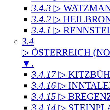
3.4.3
▷ WATZMA
3.4.2
▷ HEILBRO
3.4.1
▷ RENNSTE
3.4
▷ ÖSTERREICH (NO
▼
.
3.4.17
▷ KITZBÜH
3.4.16
▷ INNTAL
3.4.15
▷ BREGEN
3.4.14
▷ STEINPL