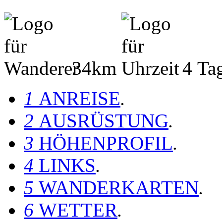
34km
4 Ta
1
ANREISE
.
2
AUSRÜSTUNG
.
3
HÖHENPROFIL
.
4
LINKS
.
5
WANDERKARTEN
.
6
WETTER
.