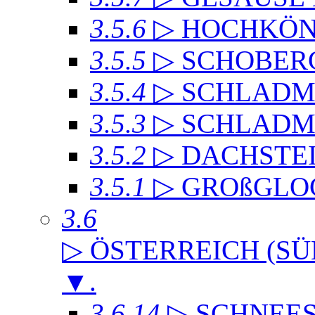
3.5.6
▷ HOCHKÖN
3.5.5
▷ SCHOBER
3.5.4
▷ SCHLADMI
3.5.3
▷ SCHLADM
3.5.2
▷ DACHST
3.5.1
▷ GROßGLO
3.6
▷ ÖSTERREICH (SÜ
▼
.
3.6.14
▷ SCHNEE