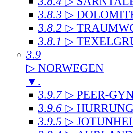
3.8.4
▷ SARNTAL
3.8.3
▷ DOLOMIT
3.8.2
▷ TRAUMWO
3.8.1
▷ TEXELGR
3.9
▷ NORWEGEN
▼
.
3.9.7
▷ PEER-GYN
3.9.6
▷ HURRUNG
3.9.5
▷ JOTUNHE