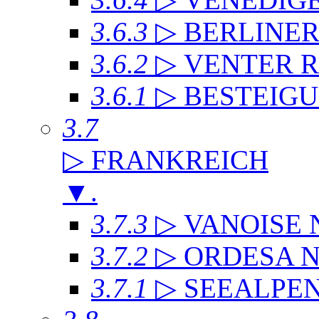
3.6.3
▷ BERLINE
3.6.2
▷ VENTER 
3.6.1
▷ BESTEIG
3.7
▷ FRANKREICH
▼
.
3.7.3
▷ VANOISE
3.7.2
▷ ORDESA 
3.7.1
▷ SEEALPE