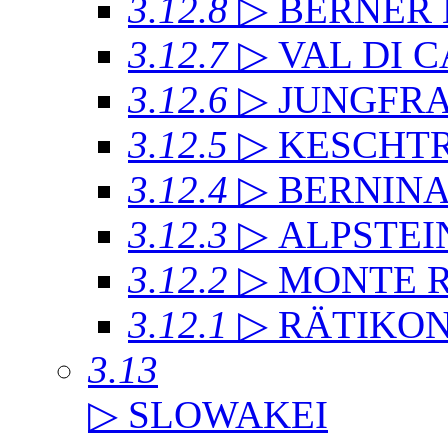
3.12.8
▷ BERNER
3.12.7
▷ VAL DI 
3.12.6
▷ JUNGFR
3.12.5
▷ KESCHT
3.12.4
▷ BERNIN
3.12.3
▷ ALPSTEI
3.12.2
▷ MONTE 
3.12.1
▷ RÄTIKO
3.13
▷ SLOWAKEI