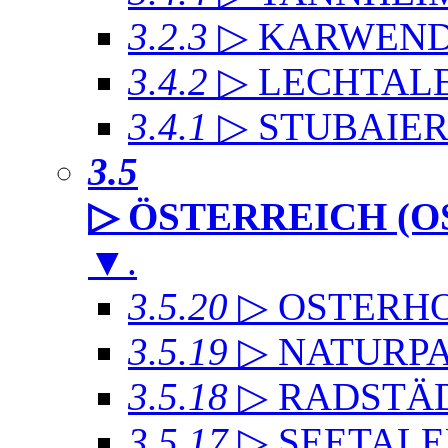
3.2.3
▷ KARWEND
3.4.2
▷ LECHTAL
3.4.1
▷ STUBAIE
3.5
▷ ÖSTERREICH (O
▼
.
3.5.20
▷ OSTERH
3.5.19
▷ NATURP
3.5.18
▷ RADSTÄD
3.5.17
▷ SEETALE