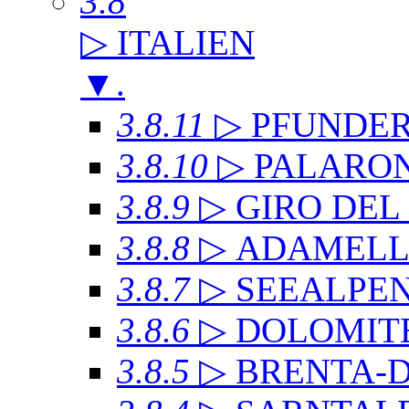
3.8
▷ ITALIEN
▼
.
3.8.11
▷ PFUNDE
3.8.10
▷ PALARO
3.8.9
▷ GIRO DE
3.8.8
▷ ADAMEL
3.8.7
▷ SEEALPE
3.8.6
▷ DOLOMITE
3.8.5
▷ BRENTA-