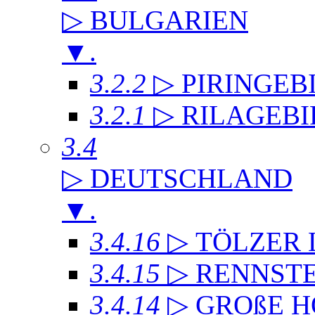
▷ BULGARIEN
▼
.
3.2.2
▷ PIRINGEB
3.2.1
▷ RILAGEB
3.4
▷ DEUTSCHLAND
▼
.
3.4.16
▷ TÖLZER
3.4.15
▷ RENNST
3.4.14
▷ GROßE 