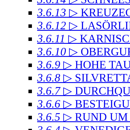
3.6.13
▷ KREUZ
3.6.12
▷ LASÖRL
3.6.11
▷ KARNIS
3.6.10
▷ OBERGU
3.6.9
▷ HOHE TA
3.6.8
▷ SILVRET
3.6.7
▷ DURCHQU
3.6.6
▷ BESTEIG
3.6.5
▷ RUND UM
3.6.4
▷ VENEDIG