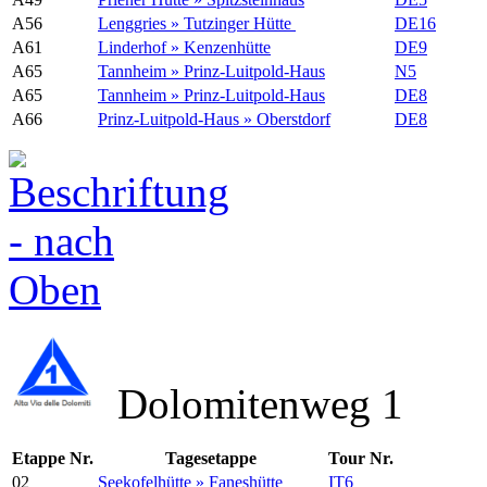
A56
Lenggries » Tutzinger Hütte
DE16
A61
Linderhof » Kenzenhütte
DE9
A65
Tannheim » Prinz-Luitpold-Haus
N5
A65
Tannheim » Prinz-Luitpold-Haus
DE8
A66
Prinz-Luitpold-Haus » Oberstdorf
DE8
Dolomitenweg 1
Etappe Nr.
Tagesetappe
Tour Nr.
02
Seekofelhütte » Faneshütte
IT6