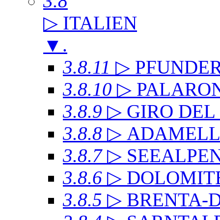
3.8
▷ ITALIEN
▼
.
3.8.11
▷ PFUNDE
3.8.10
▷ PALARO
3.8.9
▷ GIRO DE
3.8.8
▷ ADAMEL
3.8.7
▷ SEEALPE
3.8.6
▷ DOLOMITE
3.8.5
▷ BRENTA-