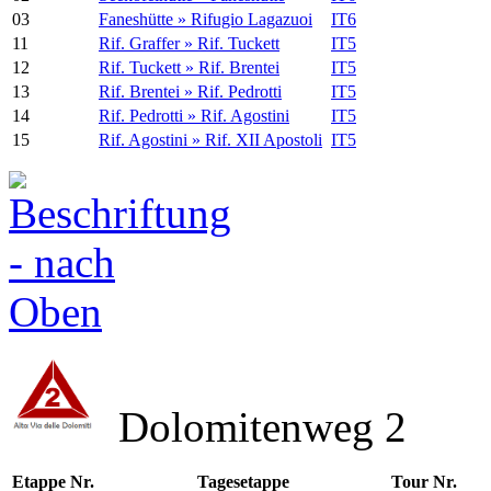
03
Faneshütte » Rifugio Lagazuoi
IT6
11
Rif. Graffer » Rif. Tuckett
IT5
12
Rif. Tuckett » Rif. Brentei
IT5
13
Rif. Brentei » Rif. Pedrotti
IT5
14
Rif. Pedrotti » Rif. Agostini
IT5
15
Rif. Agostini » Rif. XII Apostoli
IT5
Dolomitenweg 2
Etappe Nr.
Tagesetappe
Tour Nr.