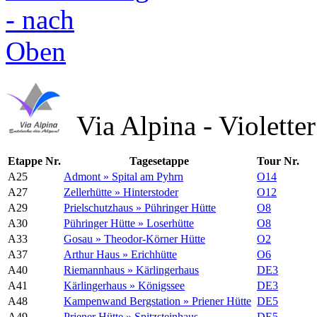
Via Alpina - Violette
Etappe Nr.
Tagesetappe
Tour Nr.
A25
Admont » Spital am Pyhrn
O14
A27
Zellerhütte » Hinterstoder
O12
A29
Prielschutzhaus » Pühringer Hütte
O8
A30
Pühringer Hütte » Loserhütte
O8
A33
Gosau » Theodor-Körner Hütte
O2
A37
Arthur Haus » Erichhütte
O6
A40
Riemannhaus » Kärlingerhaus
DE3
A41
Kärlingerhaus » Königssee
DE3
A48
Kampenwand Bergstation » Priener Hütte
DE5
A49
Priener Hütte » Spitzsteinhaus
DE5