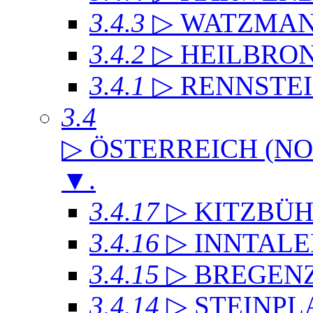
3.4.3
▷ WATZMA
3.4.2
▷ HEILBRO
3.4.1
▷ RENNSTE
3.4
▷ ÖSTERREICH (NO
▼
.
3.4.17
▷ KITZBÜH
3.4.16
▷ INNTAL
3.4.15
▷ BREGEN
3.4.14
▷ STEINPL