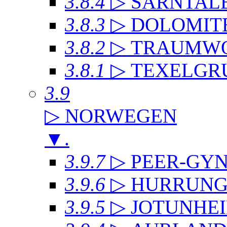
3.8.4
▷ SARNTAL
3.8.3
▷ DOLOMIT
3.8.2
▷ TRAUMWO
3.8.1
▷ TEXELGR
3.9
▷ NORWEGEN
▼
.
3.9.7
▷ PEER-GYN
3.9.6
▷ HURRUNG
3.9.5
▷ JOTUNHE