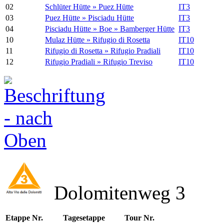
02
Schlüter Hütte » Puez Hütte
IT3
03
Puez Hütte » Pisciadu Hütte
IT3
04
Pisciadu Hütte » Boe » Bamberger Hütte
IT3
10
Mulaz Hütte » Rifugio di Rosetta
IT10
11
Rifugio di Rosetta » Rifugio Pradiali
IT10
12
Rifugio Pradiali » Rifugio Treviso
IT10
Dolomitenweg 3
Etappe Nr.
Tagesetappe
Tour Nr.