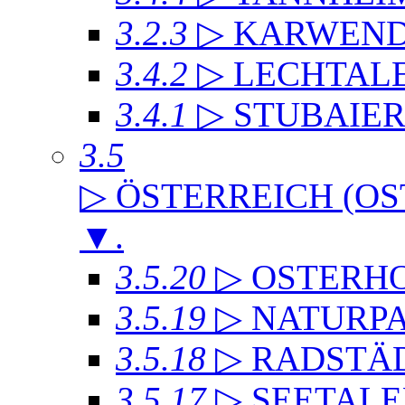
3.2.3
▷ KARWEND
3.4.2
▷ LECHTAL
3.4.1
▷ STUBAIE
3.5
▷ ÖSTERREICH (OS
▼
.
3.5.20
▷ OSTERH
3.5.19
▷ NATURP
3.5.18
▷ RADSTÄD
3.5.17
▷ SEETALE