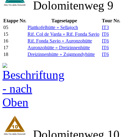
Dolomitenweg 9
Etappe Nr.
Tagesetappe
Tour Nr.
05
Plattkofelhütte » Sellajoch
IT3
15
Rif. Col de Varda » Rif. Fonda Savio
IT6
16
Rif. Fonda Savio » Auronzohütte
IT6
17
Auronzohütte » Dreizinnenhütte
IT6
18
Dreizinnenhütte » Zsigmondyhütte
IT6
Dolomitenweg 10