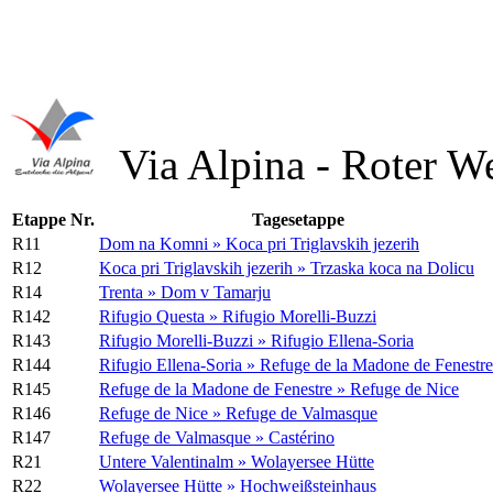
Via Alpina - Roter W
Etappe Nr.
Tagesetappe
R11
Dom na Komni » Koca pri Triglavskih jezerih
R12
Koca pri Triglavskih jezerih » Trzaska koca na Dolicu
R14
Trenta » Dom v Tamarju
R142
Rifugio Questa » Rifugio Morelli-Buzzi
R143
Rifugio Morelli-Buzzi » Rifugio Ellena-Soria
R144
Rifugio Ellena-Soria » Refuge de la Madone de Fenestre
R145
Refuge de la Madone de Fenestre » Refuge de Nice
R146
Refuge de Nice » Refuge de Valmasque
R147
Refuge de Valmasque » Castérino
R21
Untere Valentinalm » Wolayersee Hütte
R22
Wolayersee Hütte » Hochweißsteinhaus