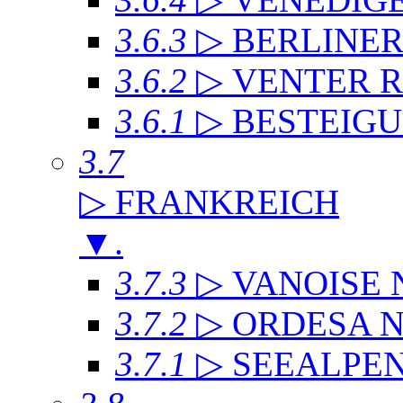
3.6.3
▷ BERLINE
3.6.2
▷ VENTER 
3.6.1
▷ BESTEIG
3.7
▷ FRANKREICH
▼
.
3.7.3
▷ VANOISE
3.7.2
▷ ORDESA 
3.7.1
▷ SEEALPE