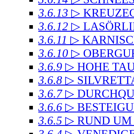
3.6.13
▷ KREUZ
3.6.12
▷ LASÖRL
3.6.11
▷ KARNIS
3.6.10
▷ OBERGU
3.6.9
▷ HOHE TA
3.6.8
▷ SILVRET
3.6.7
▷ DURCHQU
3.6.6
▷ BESTEIG
3.6.5
▷ RUND UM
3.6.4
▷ VENEDIG