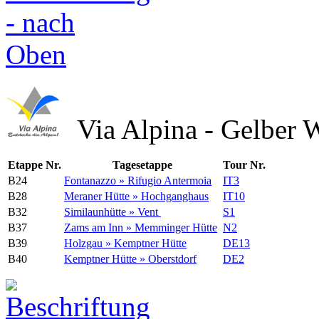
Via Alpina - Gelber 
Etappe Nr.
Tagesetappe
Tour Nr.
B24
Fontanazzo » Rifugio Antermoia
IT3
B28
Meraner Hütte » Hochganghaus
IT10
B32
Similaunhütte » Vent
S1
B37
Zams am Inn » Memminger Hütte
N2
B39
Holzgau » Kemptner Hütte
DE13
B40
Kemptner Hütte » Oberstdorf
DE2