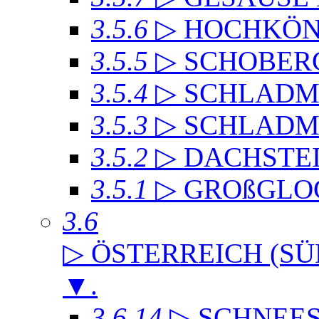
3.5.6
▷ HOCHKÖN
3.5.5
▷ SCHOBER
3.5.4
▷ SCHLADMI
3.5.3
▷ SCHLADM
3.5.2
▷ DACHST
3.5.1
▷ GROßGLO
3.6
▷ ÖSTERREICH (SÜ
▼
.
3.6.14
▷ SCHNEE