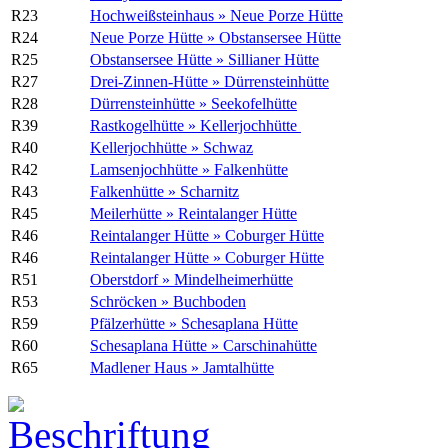
R23
Hochweißsteinhaus » Neue Porze Hütte
R24
Neue Porze Hütte » Obstansersee Hütte
R25
Obstansersee Hütte » Sillianer Hütte
R27
Drei-Zinnen-Hütte » Dürrensteinhütte
R28
Dürrensteinhütte » Seekofelhütte
R39
Rastkogelhütte » Kellerjochhütte
R40
Kellerjochhütte » Schwaz
R42
Lamsenjochhütte » Falkenhütte
R43
Falkenhütte » Scharnitz
R45
Meilerhütte » Reintalanger Hütte
R46
Reintalanger Hütte » Coburger Hütte
R46
Reintalanger Hütte » Coburger Hütte
R51
Oberstdorf » Mindelheimerhütte
R53
Schröcken » Buchboden
R59
Pfälzerhütte » Schesaplana Hütte
R60
Schesaplana Hütte » Carschinahütte
R65
Madlener Haus » Jamtalhütte