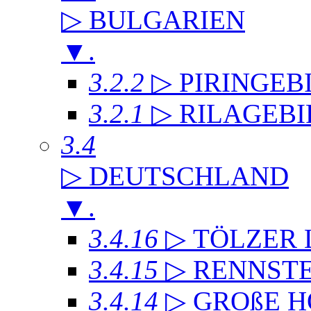
▷ BULGARIEN
▼
.
3.2.2
▷ PIRINGEB
3.2.1
▷ RILAGEB
3.4
▷ DEUTSCHLAND
▼
.
3.4.16
▷ TÖLZER
3.4.15
▷ RENNST
3.4.14
▷ GROßE 