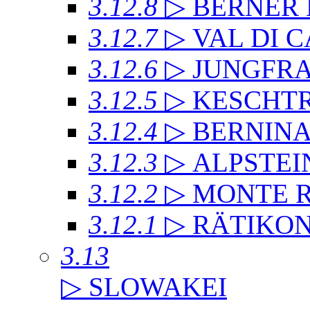
3.12.8
▷ BERNER
3.12.7
▷ VAL DI 
3.12.6
▷ JUNGFR
3.12.5
▷ KESCHT
3.12.4
▷ BERNIN
3.12.3
▷ ALPSTEI
3.12.2
▷ MONTE 
3.12.1
▷ RÄTIKO
3.13
▷ SLOWAKEI