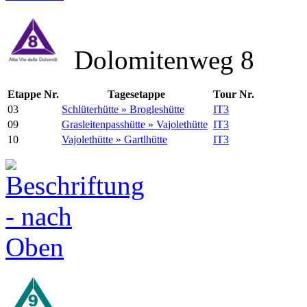
Dolomitenweg 8
Etappe Nr.
Tagesetappe
Tour Nr.
03
Schlüterhütte » Brogleshütte
IT3
09
Grasleitenpasshütte » Vajolethütte
IT3
10
Vajolethütte » Gartlhütte
IT3