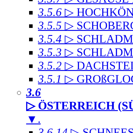
3.5.6
▷ HOCHKÖN
3.5.5
▷ SCHOBER
3.5.4
▷ SCHLADMI
3.5.3
▷ SCHLADM
3.5.2
▷ DACHST
3.5.1
▷ GROßGLO
3.6
▷ ÖSTERREICH (S
▼
.
3.6.14
▷ SCHNEE