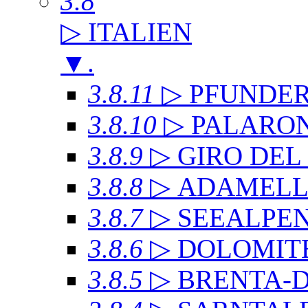
3.8
▷ ITALIEN
▼
.
3.8.11
▷ PFUNDE
3.8.10
▷ PALARO
3.8.9
▷ GIRO DE
3.8.8
▷ ADAMEL
3.8.7
▷ SEEALPE
3.8.6
▷ DOLOMITE
3.8.5
▷ BRENTA-