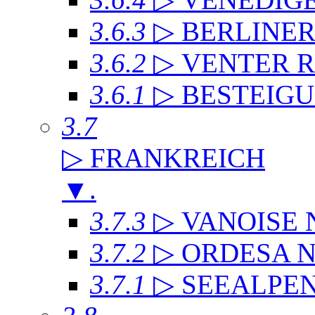
3.6.3
▷ BERLINE
3.6.2
▷ VENTER 
3.6.1
▷ BESTEIG
3.7
▷ FRANKREICH
▼
.
3.7.3
▷ VANOISE
3.7.2
▷ ORDESA 
3.7.1
▷ SEEALPE