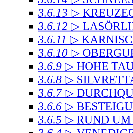
3.6.13
▷ KREUZ
3.6.12
▷ LASÖRL
3.6.11
▷ KARNIS
3.6.10
▷ OBERGU
3.6.9
▷ HOHE TA
3.6.8
▷ SILVRET
3.6.7
▷ DURCHQU
3.6.6
▷ BESTEIG
3.6.5
▷ RUND UM
3.6.4
▷ VENEDIG