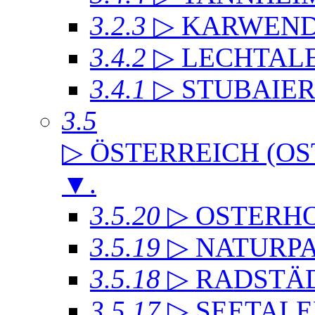
3.2.3
▷ KARWEND
3.4.2
▷ LECHTAL
3.4.1
▷ STUBAIE
3.5
▷ ÖSTERREICH (OS
▼
.
3.5.20
▷ OSTERH
3.5.19
▷ NATURP
3.5.18
▷ RADSTÄD
3.5.17
▷ SEETALE