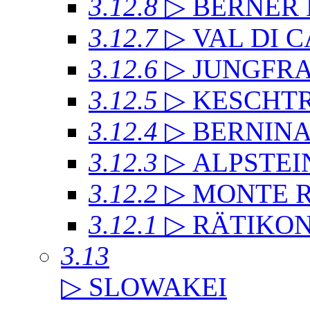
3.12.8
▷ BERNER
3.12.7
▷ VAL DI 
3.12.6
▷ JUNGFR
3.12.5
▷ KESCHT
3.12.4
▷ BERNIN
3.12.3
▷ ALPSTEI
3.12.2
▷ MONTE 
3.12.1
▷ RÄTIKO
3.13
▷ SLOWAKEI