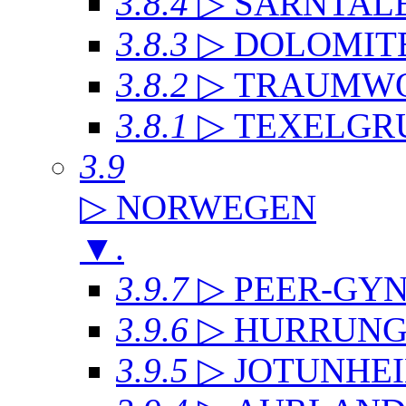
3.8.4
▷ SARNTAL
3.8.3
▷ DOLOMIT
3.8.2
▷ TRAUMWO
3.8.1
▷ TEXELGR
3.9
▷ NORWEGEN
▼
.
3.9.7
▷ PEER-GYN
3.9.6
▷ HURRUNG
3.9.5
▷ JOTUNHE