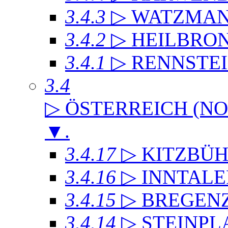
3.4.3
▷ WATZMA
3.4.2
▷ HEILBRO
3.4.1
▷ RENNSTE
3.4
▷ ÖSTERREICH (NO
▼
.
3.4.17
▷ KITZBÜH
3.4.16
▷ INNTAL
3.4.15
▷ BREGEN
3.4.14
▷ STEINPL