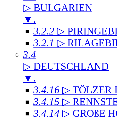
▷ BULGARIEN
▼
.
3.2.2
▷ PIRINGEB
3.2.1
▷ RILAGEB
3.4
▷ DEUTSCHLAND
▼
.
3.4.16
▷ TÖLZER
3.4.15
▷ RENNST
3.4.14
▷ GROßE 