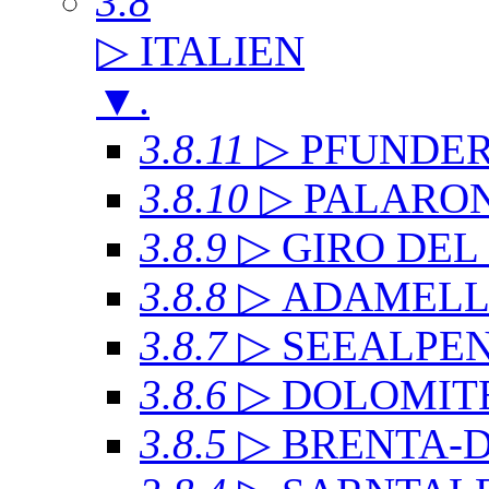
3.8
▷ ITALIEN
▼
.
3.8.11
▷ PFUNDE
3.8.10
▷ PALARO
3.8.9
▷ GIRO DE
3.8.8
▷ ADAMEL
3.8.7
▷ SEEALPE
3.8.6
▷ DOLOMITE
3.8.5
▷ BRENTA-