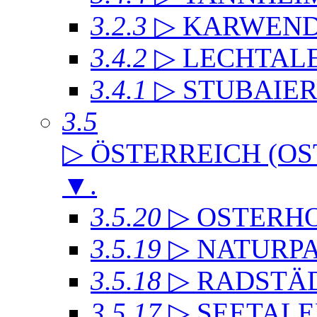
3.2.3
▷ KARWEND
3.4.2
▷ LECHTAL
3.4.1
▷ STUBAIE
3.5
▷ ÖSTERREICH (OS
▼
.
3.5.20
▷ OSTERH
3.5.19
▷ NATURP
3.5.18
▷ RADSTÄD
3.5.17
▷ SEETALE