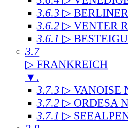
3.6.3
▷ BERLINE
3.6.2
▷ VENTER 
3.6.1
▷ BESTEIG
3.7
▷ FRANKREICH
▼
.
3.7.3
▷ VANOISE
3.7.2
▷ ORDESA 
3.7.1
▷ SEEALPE