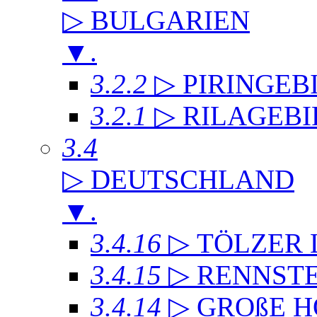
▷ BULGARIEN
▼
.
3.2.2
▷ PIRINGEB
3.2.1
▷ RILAGEB
3.4
▷ DEUTSCHLAND
▼
.
3.4.16
▷ TÖLZER
3.4.15
▷ RENNST
3.4.14
▷ GROßE 