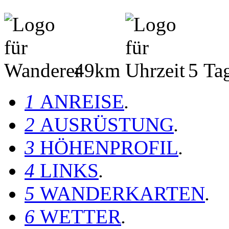
49km
5 Ta
1
ANREISE
.
2
AUSRÜSTUNG
.
3
HÖHENPROFIL
.
4
LINKS
.
5
WANDERKARTEN
.
6
WETTER
.