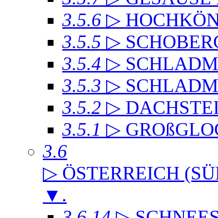
3.5.6
▷ HOCHKÖN
3.5.5
▷ SCHOBER
3.5.4
▷ SCHLADMI
3.5.3
▷ SCHLADM
3.5.2
▷ DACHST
3.5.1
▷ GROßGLO
3.6
▷ ÖSTERREICH (SÜ
▼
.
3.6.14
▷ SCHNEE