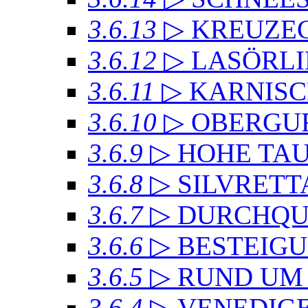
3.6.13
▷ KREUZ
3.6.12
▷ LASÖRL
3.6.11
▷ KARNIS
3.6.10
▷ OBERGU
3.6.9
▷ HOHE TA
3.6.8
▷ SILVRET
3.6.7
▷ DURCHQU
3.6.6
▷ BESTEIG
3.6.5
▷ RUND UM
3.6.4
▷ VENEDIG