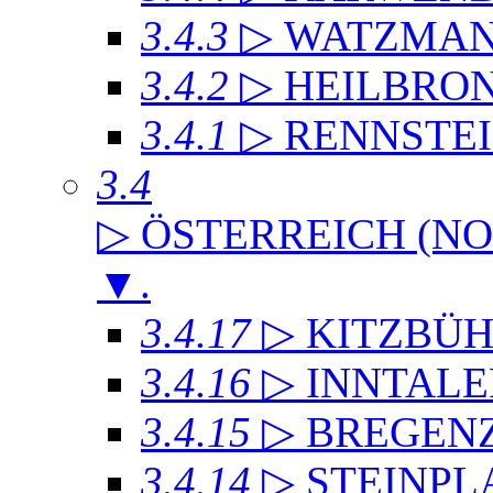
3.4.3
▷ WATZMA
3.4.2
▷ HEILBRO
3.4.1
▷ RENNSTE
3.4
▷ ÖSTERREICH (NO
▼
.
3.4.17
▷ KITZBÜH
3.4.16
▷ INNTAL
3.4.15
▷ BREGEN
3.4.14
▷ STEINPL