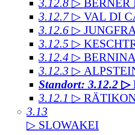
3.12.8
▷ BERNER
3.12.7
▷ VAL DI 
3.12.6
▷ JUNGFR
3.12.5
▷ KESCHT
3.12.4
▷ BERNIN
3.12.3
▷ ALPSTEI
Standort: 3.12.2
▷
3.12.1
▷ RÄTIKO
3.13
▷ SLOWAKEI