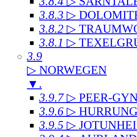
3.8.4
▷ SARNTAL
3.8.3
▷ DOLOMIT
3.8.2
▷ TRAUMWO
3.8.1
▷ TEXELGR
3.9
▷ NORWEGEN
▼
.
3.9.7
▷ PEER-GYN
3.9.6
▷ HURRUNG
3.9.5
▷ JOTUNHE