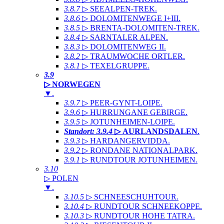
3.8.7
▷ SEEALPEN-TREK
.
3.8.6
▷ DOLOMITENWEGE I+III
.
3.8.5
▷ BRENTA-DOLOMITEN-TREK
.
3.8.4
▷ SARNTALER ALPEN
.
3.8.3
▷ DOLOMITENWEG II
.
3.8.2
▷ TRAUMWOCHE ORTLER
.
3.8.1
▷ TEXELGRUPPE
.
3.9
▷ NORWEGEN
▼
.
3.9.7
▷ PEER-GYNT-LOIPE
.
3.9.6
▷ HURRUNGANE GEBIRGE
.
3.9.5
▷ JOTUNHEIMEN-LOIPE
.
Standort: 3.9.4
▷ AURLANDSDALEN
.
3.9.3
▷ HARDANGERVIDDA
.
3.9.2
▷ RONDANE NATIONALPARK
.
3.9.1
▷ RUNDTOUR JOTUNHEIMEN
.
3.10
▷ POLEN
▼
.
3.10.5
▷ SCHNEESCHUHTOUR
.
3.10.4
▷ RUNDTOUR SCHNEEKOPPE
.
3.10.3
▷ RUNDTOUR HOHE TATRA
.