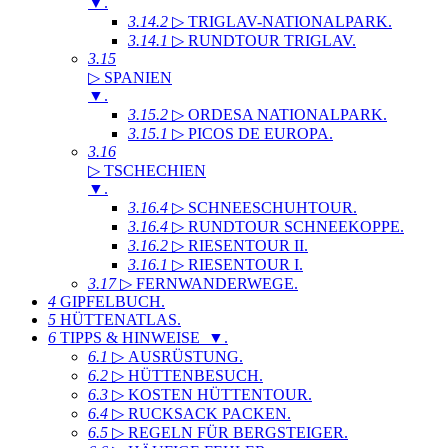
▼
.
3.14.2
▷ TRIGLAV-NATIONALPARK
.
3.14.1
▷ RUNDTOUR TRIGLAV
.
3.15
▷ SPANIEN
▼
.
3.15.2
▷ ORDESA NATIONALPARK
.
3.15.1
▷ PICOS DE EUROPA
.
3.16
▷ TSCHECHIEN
▼
.
3.16.4
▷ SCHNEESCHUHTOUR
.
3.16.4
▷ RUNDTOUR SCHNEEKOPPE
.
3.16.2
▷ RIESENTOUR II
.
3.16.1
▷ RIESENTOUR I
.
3.17
▷ FERNWANDERWEGE
.
4
GIPFELBUCH
.
5
HÜTTENATLAS
.
6
TIPPS & HINWEISE ▼
.
6.1
▷ AUSRÜSTUNG
.
6.2
▷ HÜTTENBESUCH
.
6.3
▷ KOSTEN HÜTTENTOUR
.
6.4
▷ RUCKSACK PACKEN
.
6.5
▷ REGELN FÜR BERGSTEIGER
.