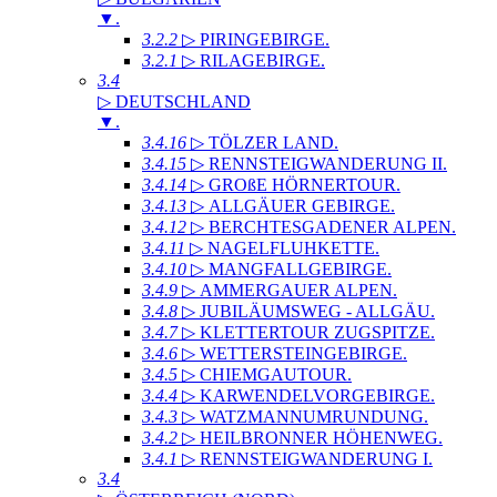
▼
.
3.2.2
▷ PIRINGEBIRGE
.
3.2.1
▷ RILAGEBIRGE
.
3.4
▷ DEUTSCHLAND
▼
.
3.4.16
▷ TÖLZER LAND
.
3.4.15
▷ RENNSTEIGWANDERUNG II
.
3.4.14
▷ GROßE HÖRNERTOUR
.
3.4.13
▷ ALLGÄUER GEBIRGE
.
3.4.12
▷ BERCHTESGADENER ALPEN
.
3.4.11
▷ NAGELFLUHKETTE
.
3.4.10
▷ MANGFALLGEBIRGE
.
3.4.9
▷ AMMERGAUER ALPEN
.
3.4.8
▷ JUBILÄUMSWEG - ALLGÄU
.
3.4.7
▷ KLETTERTOUR ZUGSPITZE
.
3.4.6
▷ WETTERSTEINGEBIRGE
.
3.4.5
▷ CHIEMGAUTOUR
.
3.4.4
▷ KARWENDELVORGEBIRGE
.
3.4.3
▷ WATZMANNUMRUNDUNG
.
3.4.2
▷ HEILBRONNER HÖHENWEG
.
3.4.1
▷ RENNSTEIGWANDERUNG I
.
3.4