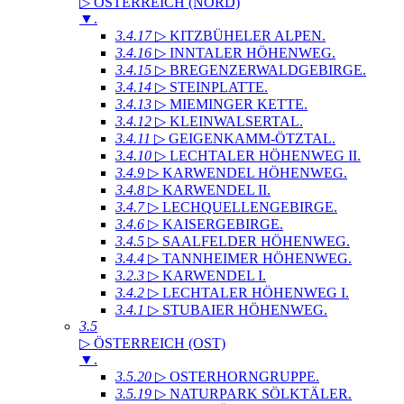
▷ ÖSTERREICH (NORD)
▼
.
3.4.17
▷ KITZBÜHELER ALPEN
.
3.4.16
▷ INNTALER HÖHENWEG
.
3.4.15
▷ BREGENZERWALDGEBIRGE
.
3.4.14
▷ STEINPLATTE
.
3.4.13
▷ MIEMINGER KETTE
.
3.4.12
▷ KLEINWALSERTAL
.
3.4.11
▷ GEIGENKAMM-ÖTZTAL
.
3.4.10
▷ LECHTALER HÖHENWEG II
.
3.4.9
▷ KARWENDEL HÖHENWEG
.
3.4.8
▷ KARWENDEL II
.
3.4.7
▷ LECHQUELLENGEBIRGE
.
3.4.6
▷ KAISERGEBIRGE
.
3.4.5
▷ SAALFELDER HÖHENWEG
.
3.4.4
▷ TANNHEIMER HÖHENWEG
.
3.2.3
▷ KARWENDEL I
.
3.4.2
▷ LECHTALER HÖHENWEG I
.
3.4.1
▷ STUBAIER HÖHENWEG
.
3.5
▷ ÖSTERREICH (OST)
▼
.
3.5.20
▷ OSTERHORNGRUPPE
.
3.5.19
▷ NATURPARK SÖLKTÄLER
.