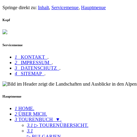
Springe direkt zu:
Inhalt
,
Servicemenue
,
Hauptmenue
Kopf
Servicemenue
1
KONTAKT
.
2
IMPRESSUM
.
3
DATENSCHUTZ
.
4
SITEMAP
.
Hauptmenue
1
HOME
.
2
ÜBER MICH
.
3
TOURENBUCH ▼
.
3.1
▷ TOURENÜBERSICHT
.
3.1
▷ BULGARIEN