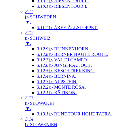
3.10.2
▷ RIESENTOUR II
.
3.10.1
▷ RIESENTOUR I
.
3.11
▷ SCHWEDEN
▼
.
3.11.1
▷ ÅREFJÄLLSLOPPET
.
3.12
▷ SCHWEIZ
▼
.
3.12.9
▷ BLINNENHORN
.
3.12.8
▷ BERNER HAUTE ROUTE
.
3.12.7
▷ VAL DI CAMPO
.
3.12.6
▷ JUNGFRAUJOCH
.
3.12.5
▷ KESCHTREKKING
.
3.12.4
▷ BERNINA
.
3.12.3
▷ ALPSTEIN
.
3.12.2
▷ MONTE ROSA
.
3.12.1
▷ RÄTIKON
.
3.13
▷ SLOWAKEI
▼
.
3.13.1
▷ RUNDTOUR HOHE TATRA
.
3.14
▷ SLOWENIEN