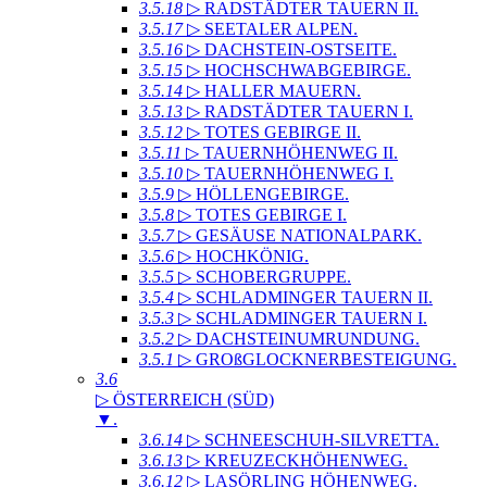
3.5.18
▷ RADSTÄDTER TAUERN II
.
3.5.17
▷ SEETALER ALPEN
.
3.5.16
▷ DACHSTEIN-OSTSEITE
.
3.5.15
▷ HOCHSCHWABGEBIRGE
.
3.5.14
▷ HALLER MAUERN
.
3.5.13
▷ RADSTÄDTER TAUERN I
.
3.5.12
▷ TOTES GEBIRGE II
.
3.5.11
▷ TAUERNHÖHENWEG II
.
3.5.10
▷ TAUERNHÖHENWEG I
.
3.5.9
▷ HÖLLENGEBIRGE
.
3.5.8
▷ TOTES GEBIRGE I
.
3.5.7
▷ GESÄUSE NATIONALPARK
.
3.5.6
▷ HOCHKÖNIG
.
3.5.5
▷ SCHOBERGRUPPE
.
3.5.4
▷ SCHLADMINGER TAUERN II
.
3.5.3
▷ SCHLADMINGER TAUERN I
.
3.5.2
▷ DACHSTEINUMRUNDUNG
.
3.5.1
▷ GROßGLOCKNERBESTEIGUNG
.
3.6
▷ ÖSTERREICH (SÜD)
▼
.
3.6.14
▷ SCHNEESCHUH-SILVRETTA
.
3.6.13
▷ KREUZECKHÖHENWEG
.
3.6.12
▷ LASÖRLING HÖHENWEG
.