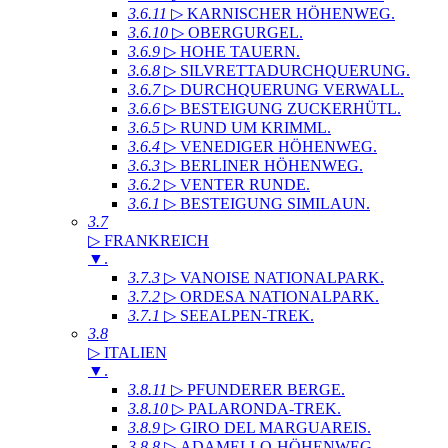
3.6.11
▷ KARNISCHER HÖHENWEG
.
3.6.10
▷ OBERGURGEL
.
3.6.9
▷ HOHE TAUERN
.
3.6.8
▷ SILVRETTADURCHQUERUNG
.
3.6.7
▷ DURCHQUERUNG VERWALL
.
3.6.6
▷ BESTEIGUNG ZUCKERHÜTL
.
3.6.5
▷ RUND UM KRIMML
.
3.6.4
▷ VENEDIGER HÖHENWEG
.
3.6.3
▷ BERLINER HÖHENWEG
.
3.6.2
▷ VENTER RUNDE
.
3.6.1
▷ BESTEIGUNG SIMILAUN
.
3.7
▷ FRANKREICH
▼
.
3.7.3
▷ VANOISE NATIONALPARK
.
3.7.2
▷ ORDESA NATIONALPARK
.
3.7.1
▷ SEEALPEN-TREK
.
3.8
▷ ITALIEN
▼
.
3.8.11
▷ PFUNDERER BERGE
.
3.8.10
▷ PALARONDA-TREK
.
3.8.9
▷ GIRO DEL MARGUAREIS
.
3.8.8
▷ ADAMELLO-HÖHENWEG
.