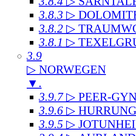
3.8.4
▷ SARNTAL
3.8.3
▷ DOLOMIT
3.8.2
▷ TRAUMWO
3.8.1
▷ TEXELGR
3.9
▷ NORWEGEN
▼
.
3.9.7
▷ PEER-GYN
3.9.6
▷ HURRUNG
3.9.5
▷ JOTUNHE