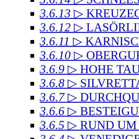
3.6.13
▷ KREUZ
3.6.12
▷ LASÖRL
3.6.11
▷ KARNIS
3.6.10
▷ OBERGU
3.6.9
▷ HOHE TA
3.6.8
▷ SILVRET
3.6.7
▷ DURCHQU
3.6.6
▷ BESTEIG
3.6.5
▷ RUND UM
3.6.4
▷ VENEDIG