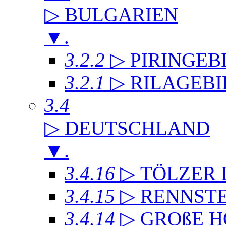
▷ BULGARIEN
▼
.
3.2.2
▷ PIRINGEB
3.2.1
▷ RILAGEB
3.4
▷ DEUTSCHLAND
▼
.
3.4.16
▷ TÖLZER
3.4.15
▷ RENNST
3.4.14
▷ GROßE 