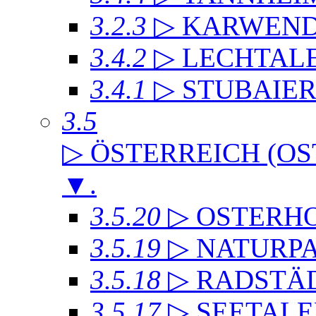
3.2.3
▷ KARWEND
3.4.2
▷ LECHTAL
3.4.1
▷ STUBAIE
3.5
▷ ÖSTERREICH (OS
▼
.
3.5.20
▷ OSTERH
3.5.19
▷ NATURP
3.5.18
▷ RADSTÄD
3.5.17
▷ SEETALE