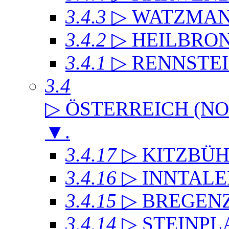
3.4.3
▷ WATZMA
3.4.2
▷ HEILBRO
3.4.1
▷ RENNSTE
3.4
▷ ÖSTERREICH (NO
▼
.
3.4.17
▷ KITZBÜH
3.4.16
▷ INNTAL
3.4.15
▷ BREGEN
3.4.14
▷ STEINPL