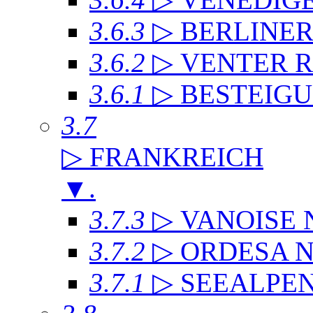
3.6.3
▷ BERLINE
3.6.2
▷ VENTER 
3.6.1
▷ BESTEIG
3.7
▷ FRANKREICH
▼
.
3.7.3
▷ VANOISE
3.7.2
▷ ORDESA 
3.7.1
▷ SEEALPE