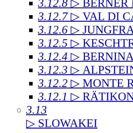
3.12.8
▷ BERNER
3.12.7
▷ VAL DI 
3.12.6
▷ JUNGFR
3.12.5
▷ KESCHT
3.12.4
▷ BERNIN
3.12.3
▷ ALPSTEI
3.12.2
▷ MONTE 
3.12.1
▷ RÄTIKO
3.13
▷ SLOWAKEI