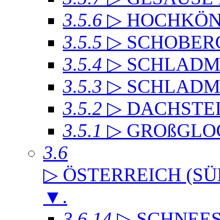
3.5.6
▷ HOCHKÖN
3.5.5
▷ SCHOBER
3.5.4
▷ SCHLADMI
3.5.3
▷ SCHLADM
3.5.2
▷ DACHST
3.5.1
▷ GROßGLO
3.6
▷ ÖSTERREICH (SÜ
▼
.
3.6.14
▷ SCHNEE