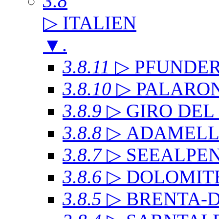
3.8
▷ ITALIEN
▼
.
3.8.11
▷ PFUNDE
3.8.10
▷ PALARO
3.8.9
▷ GIRO DE
3.8.8
▷ ADAMEL
3.8.7
▷ SEEALPE
3.8.6
▷ DOLOMITE
3.8.5
▷ BRENTA-