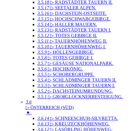
3.5.18
▷ RADSTÄDTER TAUERN II
.
3.5.17
▷ SEETALER ALPEN
.
3.5.16
▷ DACHSTEIN-OSTSEITE
.
3.5.15
▷ HOCHSCHWABGEBIRGE
.
3.5.14
▷ HALLER MAUERN
.
3.5.13
▷ RADSTÄDTER TAUERN I
.
3.5.12
▷ TOTES GEBIRGE II
.
3.5.11
▷ TAUERNHÖHENWEG II
.
3.5.10
▷ TAUERNHÖHENWEG I
.
3.5.9
▷ HÖLLENGEBIRGE
.
3.5.8
▷ TOTES GEBIRGE I
.
3.5.7
▷ GESÄUSE NATIONALPARK
.
3.5.6
▷ HOCHKÖNIG
.
3.5.5
▷ SCHOBERGRUPPE
.
3.5.4
▷ SCHLADMINGER TAUERN II
.
3.5.3
▷ SCHLADMINGER TAUERN I
.
3.5.2
▷ DACHSTEINUMRUNDUNG
.
3.5.1
▷ GROßGLOCKNERBESTEIGUNG
.
3.6
▷ ÖSTERREICH (SÜD)
▼
.
3.6.14
▷ SCHNEESCHUH-SILVRETTA
.
3.6.13
▷ KREUZECKHÖHENWEG
.
3.6.12
▷ LASÖRLING HÖHENWEG
.