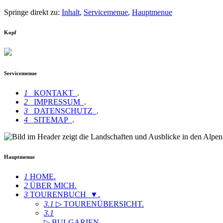
Springe direkt zu:
Inhalt
,
Servicemenue
,
Hauptmenue
Kopf
Servicemenue
1
KONTAKT
.
2
IMPRESSUM
.
3
DATENSCHUTZ
.
4
SITEMAP
.
Hauptmenue
1
HOME
.
2
ÜBER MICH
.
3
TOURENBUCH ▼
.
3.1
▷ TOURENÜBERSICHT
.
3.1
▷ BULGARIEN