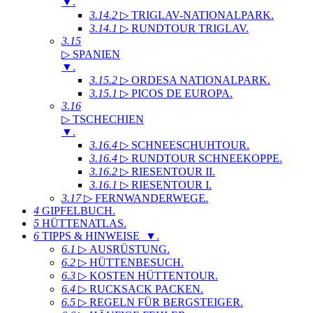
▼
.
3.14.2
▷ TRIGLAV-NATIONALPARK
.
3.14.1
▷ RUNDTOUR TRIGLAV
.
3.15
▷ SPANIEN
▼
.
3.15.2
▷ ORDESA NATIONALPARK
.
3.15.1
▷ PICOS DE EUROPA
.
3.16
▷ TSCHECHIEN
▼
.
3.16.4
▷ SCHNEESCHUHTOUR
.
3.16.4
▷ RUNDTOUR SCHNEEKOPPE
.
3.16.2
▷ RIESENTOUR II
.
3.16.1
▷ RIESENTOUR I
.
3.17
▷ FERNWANDERWEGE
.
4
GIPFELBUCH
.
5
HÜTTENATLAS
.
6
TIPPS & HINWEISE ▼
.
6.1
▷ AUSRÜSTUNG
.
6.2
▷ HÜTTENBESUCH
.
6.3
▷ KOSTEN HÜTTENTOUR
.
6.4
▷ RUCKSACK PACKEN
.
6.5
▷ REGELN FÜR BERGSTEIGER
.