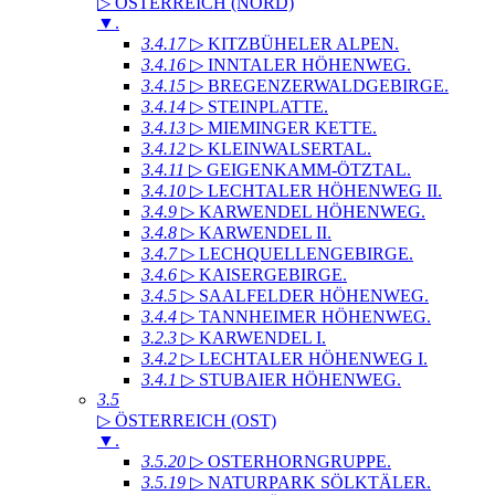
▷ ÖSTERREICH (NORD)
▼
.
3.4.17
▷ KITZBÜHELER ALPEN
.
3.4.16
▷ INNTALER HÖHENWEG
.
3.4.15
▷ BREGENZERWALDGEBIRGE
.
3.4.14
▷ STEINPLATTE
.
3.4.13
▷ MIEMINGER KETTE
.
3.4.12
▷ KLEINWALSERTAL
.
3.4.11
▷ GEIGENKAMM-ÖTZTAL
.
3.4.10
▷ LECHTALER HÖHENWEG II
.
3.4.9
▷ KARWENDEL HÖHENWEG
.
3.4.8
▷ KARWENDEL II
.
3.4.7
▷ LECHQUELLENGEBIRGE
.
3.4.6
▷ KAISERGEBIRGE
.
3.4.5
▷ SAALFELDER HÖHENWEG
.
3.4.4
▷ TANNHEIMER HÖHENWEG
.
3.2.3
▷ KARWENDEL I
.
3.4.2
▷ LECHTALER HÖHENWEG I
.
3.4.1
▷ STUBAIER HÖHENWEG
.
3.5
▷ ÖSTERREICH (OST)
▼
.
3.5.20
▷ OSTERHORNGRUPPE
.
3.5.19
▷ NATURPARK SÖLKTÄLER
.