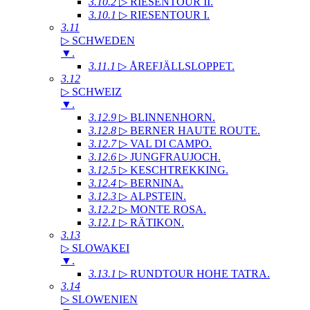
3.10.2
▷ RIESENTOUR II
.
3.10.1
▷ RIESENTOUR I
.
3.11
▷ SCHWEDEN
▼
.
3.11.1
▷ ÅREFJÄLLSLOPPET
.
3.12
▷ SCHWEIZ
▼
.
3.12.9
▷ BLINNENHORN
.
3.12.8
▷ BERNER HAUTE ROUTE
.
3.12.7
▷ VAL DI CAMPO
.
3.12.6
▷ JUNGFRAUJOCH
.
3.12.5
▷ KESCHTREKKING
.
3.12.4
▷ BERNINA
.
3.12.3
▷ ALPSTEIN
.
3.12.2
▷ MONTE ROSA
.
3.12.1
▷ RÄTIKON
.
3.13
▷ SLOWAKEI
▼
.
3.13.1
▷ RUNDTOUR HOHE TATRA
.
3.14
▷ SLOWENIEN