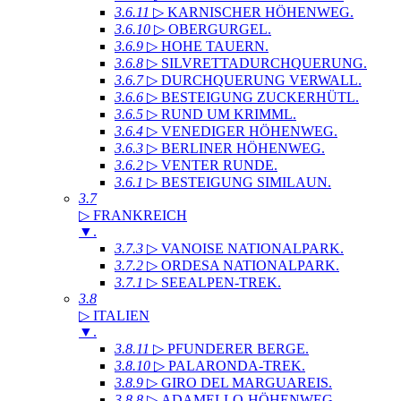
3.6.11
▷ KARNISCHER HÖHENWEG
.
3.6.10
▷ OBERGURGEL
.
3.6.9
▷ HOHE TAUERN
.
3.6.8
▷ SILVRETTADURCHQUERUNG
.
3.6.7
▷ DURCHQUERUNG VERWALL
.
3.6.6
▷ BESTEIGUNG ZUCKERHÜTL
.
3.6.5
▷ RUND UM KRIMML
.
3.6.4
▷ VENEDIGER HÖHENWEG
.
3.6.3
▷ BERLINER HÖHENWEG
.
3.6.2
▷ VENTER RUNDE
.
3.6.1
▷ BESTEIGUNG SIMILAUN
.
3.7
▷ FRANKREICH
▼
.
3.7.3
▷ VANOISE NATIONALPARK
.
3.7.2
▷ ORDESA NATIONALPARK
.
3.7.1
▷ SEEALPEN-TREK
.
3.8
▷ ITALIEN
▼
.
3.8.11
▷ PFUNDERER BERGE
.
3.8.10
▷ PALARONDA-TREK
.
3.8.9
▷ GIRO DEL MARGUAREIS
.
3.8.8
▷ ADAMELLO-HÖHENWEG
.