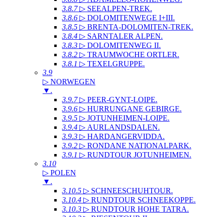
3.8.7
▷ SEEALPEN-TREK
.
3.8.6
▷ DOLOMITENWEGE I+III
.
3.8.5
▷ BRENTA-DOLOMITEN-TREK
.
3.8.4
▷ SARNTALER ALPEN
.
3.8.3
▷ DOLOMITENWEG II
.
3.8.2
▷ TRAUMWOCHE ORTLER
.
3.8.1
▷ TEXELGRUPPE
.
3.9
▷ NORWEGEN
▼
.
3.9.7
▷ PEER-GYNT-LOIPE
.
3.9.6
▷ HURRUNGANE GEBIRGE
.
3.9.5
▷ JOTUNHEIMEN-LOIPE
.
3.9.4
▷ AURLANDSDALEN
.
3.9.3
▷ HARDANGERVIDDA
.
3.9.2
▷ RONDANE NATIONALPARK
.
3.9.1
▷ RUNDTOUR JOTUNHEIMEN
.
3.10
▷ POLEN
▼
.
3.10.5
▷ SCHNEESCHUHTOUR
.
3.10.4
▷ RUNDTOUR SCHNEEKOPPE
.
3.10.3
▷ RUNDTOUR HOHE TATRA
.