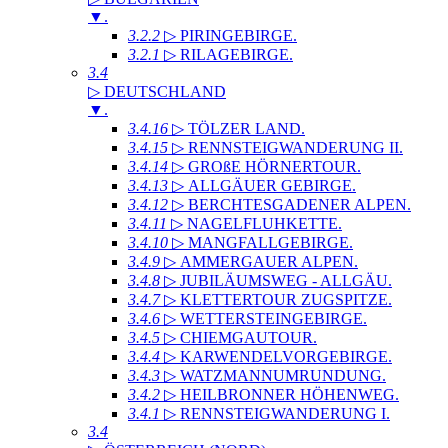
▼
.
3.2.2
▷ PIRINGEBIRGE
.
3.2.1
▷ RILAGEBIRGE
.
3.4
▷ DEUTSCHLAND
▼
.
3.4.16
▷ TÖLZER LAND
.
3.4.15
▷ RENNSTEIGWANDERUNG II
.
3.4.14
▷ GROßE HÖRNERTOUR
.
3.4.13
▷ ALLGÄUER GEBIRGE
.
3.4.12
▷ BERCHTESGADENER ALPEN
.
3.4.11
▷ NAGELFLUHKETTE
.
3.4.10
▷ MANGFALLGEBIRGE
.
3.4.9
▷ AMMERGAUER ALPEN
.
3.4.8
▷ JUBILÄUMSWEG - ALLGÄU
.
3.4.7
▷ KLETTERTOUR ZUGSPITZE
.
3.4.6
▷ WETTERSTEINGEBIRGE
.
3.4.5
▷ CHIEMGAUTOUR
.
3.4.4
▷ KARWENDELVORGEBIRGE
.
3.4.3
▷ WATZMANNUMRUNDUNG
.
3.4.2
▷ HEILBRONNER HÖHENWEG
.
3.4.1
▷ RENNSTEIGWANDERUNG I
.
3.4