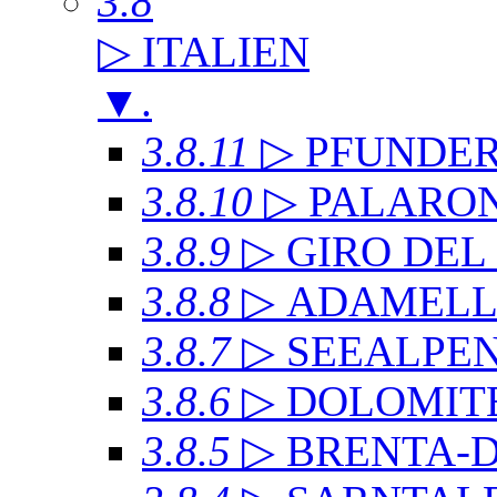
3.8
▷ ITALIEN
▼
.
3.8.11
▷ PFUNDE
3.8.10
▷ PALARO
3.8.9
▷ GIRO DE
3.8.8
▷ ADAMEL
3.8.7
▷ SEEALPE
3.8.6
▷ DOLOMITE
3.8.5
▷ BRENTA-