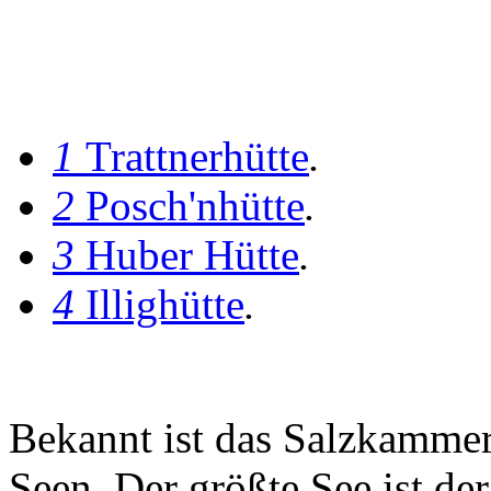
1
Trattnerhütte
.
2
Posch'nhütte
.
3
Huber Hütte
.
4
Illighütte
.
Bekannt ist das Salzkammer
Seen. Der größte See ist der