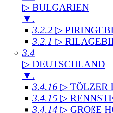
▷ BULGARIEN
▼
.
3.2.2
▷ PIRINGEB
3.2.1
▷ RILAGEB
3.4
▷ DEUTSCHLAND
▼
.
3.4.16
▷ TÖLZER
3.4.15
▷ RENNST
3.4.14
▷ GROßE 