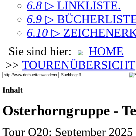
6.8
▷ LINKLISTE
.
6.9
▷ BÜCHERLIST
6.10
▷ ZEICHENER
Sie sind hier:
HOME
>>
TOURENÜBERSICHT
Inhalt
Osterhorngruppe - T
Tour O20: September 2025