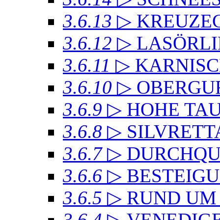
3.6.13
▷ KREUZ
3.6.12
▷ LASÖRL
3.6.11
▷ KARNIS
3.6.10
▷ OBERGU
3.6.9
▷ HOHE TA
3.6.8
▷ SILVRET
3.6.7
▷ DURCHQU
3.6.6
▷ BESTEIG
3.6.5
▷ RUND UM
3.6.4
▷ VENEDIG