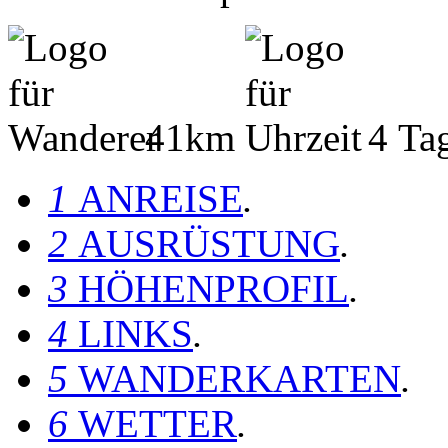
41km
4 Ta
1
ANREISE
.
2
AUSRÜSTUNG
.
3
HÖHENPROFIL
.
4
LINKS
.
5
WANDERKARTEN
.
6
WETTER
.