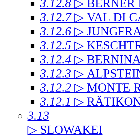
3.12.8
▷ BERNER
3.12.7
▷ VAL DI 
3.12.6
▷ JUNGFR
3.12.5
▷ KESCHT
3.12.4
▷ BERNIN
3.12.3
▷ ALPSTEI
3.12.2
▷ MONTE 
3.12.1
▷ RÄTIKO
3.13
▷ SLOWAKEI