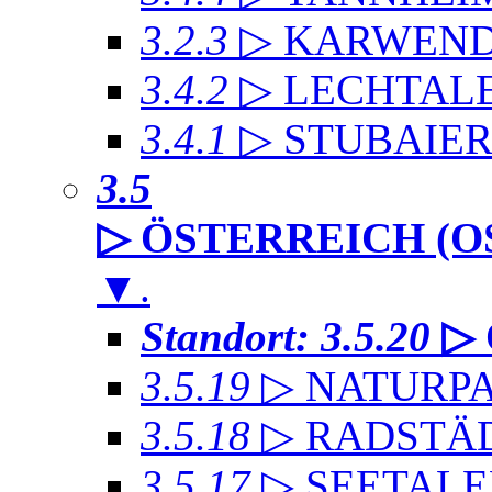
3.2.3
▷ KARWEND
3.4.2
▷ LECHTAL
3.4.1
▷ STUBAIE
3.5
▷ ÖSTERREICH (O
▼
.
Standort: 3.5.20
▷
3.5.19
▷ NATURP
3.5.18
▷ RADSTÄD
3.5.17
▷ SEETALE