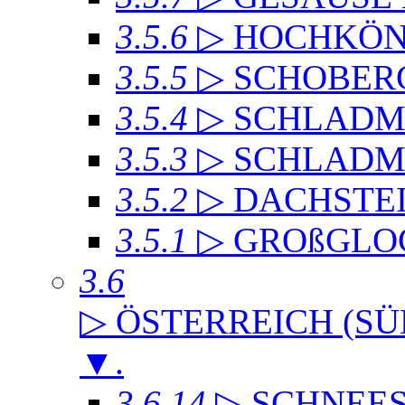
3.5.6
▷ HOCHKÖN
3.5.5
▷ SCHOBER
3.5.4
▷ SCHLADMI
3.5.3
▷ SCHLADM
3.5.2
▷ DACHST
3.5.1
▷ GROßGLO
3.6
▷ ÖSTERREICH (SÜ
▼
.
3.6.14
▷ SCHNEE