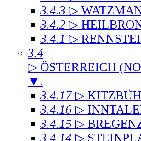
3.4.3
▷ WATZMA
3.4.2
▷ HEILBRO
3.4.1
▷ RENNSTE
3.4
▷ ÖSTERREICH (NO
▼
.
3.4.17
▷ KITZBÜH
3.4.16
▷ INNTAL
3.4.15
▷ BREGEN
3.4.14
▷ STEINPL