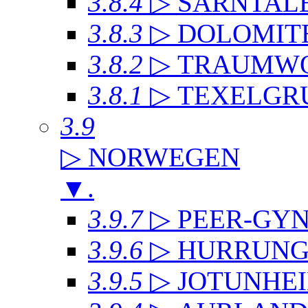
3.8.4
▷ SARNTAL
3.8.3
▷ DOLOMIT
3.8.2
▷ TRAUMWO
3.8.1
▷ TEXELGR
3.9
▷ NORWEGEN
▼
.
3.9.7
▷ PEER-GYN
3.9.6
▷ HURRUNG
3.9.5
▷ JOTUNHE