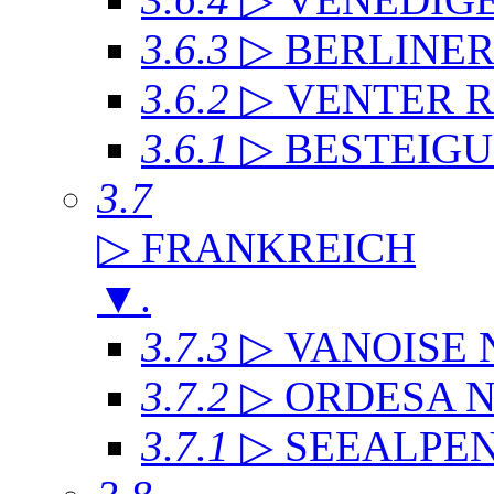
3.6.3
▷ BERLINE
3.6.2
▷ VENTER 
3.6.1
▷ BESTEIG
3.7
▷ FRANKREICH
▼
.
3.7.3
▷ VANOISE
3.7.2
▷ ORDESA 
3.7.1
▷ SEEALPE