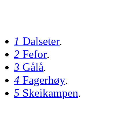
1
Dalseter
.
2
Fefor
.
3
Gålå
.
4
Fagerhøy
.
5
Skeikampen
.