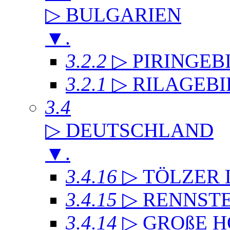
▷ BULGARIEN
▼
.
3.2.2
▷ PIRINGEB
3.2.1
▷ RILAGEB
3.4
▷ DEUTSCHLAND
▼
.
3.4.16
▷ TÖLZER
3.4.15
▷ RENNST
3.4.14
▷ GROßE 