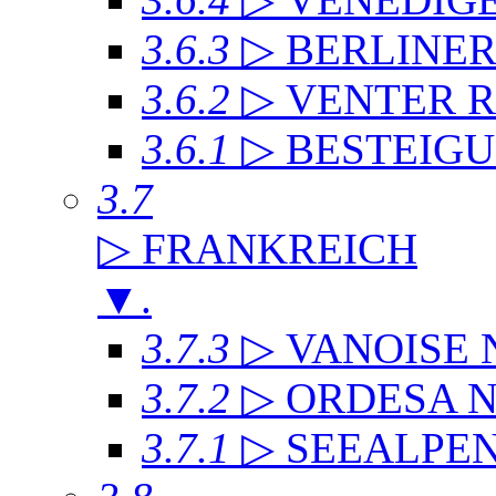
3.6.3
▷ BERLINE
3.6.2
▷ VENTER 
3.6.1
▷ BESTEIG
3.7
▷ FRANKREICH
▼
.
3.7.3
▷ VANOISE
3.7.2
▷ ORDESA 
3.7.1
▷ SEEALPE