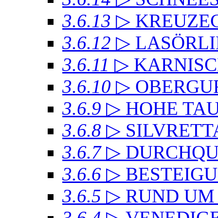
3.6.13
▷ KREUZ
3.6.12
▷ LASÖRL
3.6.11
▷ KARNIS
3.6.10
▷ OBERGU
3.6.9
▷ HOHE TA
3.6.8
▷ SILVRET
3.6.7
▷ DURCHQU
3.6.6
▷ BESTEIG
3.6.5
▷ RUND UM
3.6.4
▷ VENEDIG