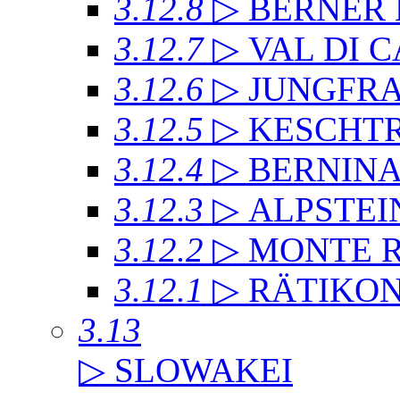
3.12.8
▷ BERNER
3.12.7
▷ VAL DI 
3.12.6
▷ JUNGFR
3.12.5
▷ KESCHT
3.12.4
▷ BERNIN
3.12.3
▷ ALPSTEI
3.12.2
▷ MONTE 
3.12.1
▷ RÄTIKO
3.13
▷ SLOWAKEI