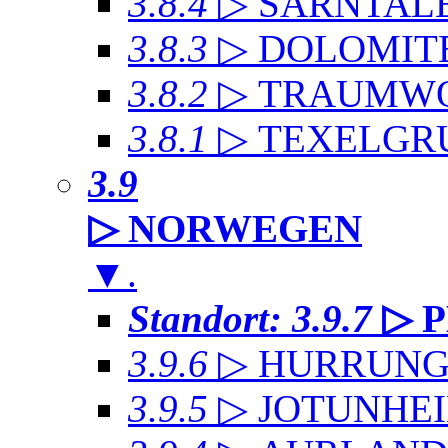
3.8.4
▷ SARNTAL
3.8.3
▷ DOLOMIT
3.8.2
▷ TRAUMWO
3.8.1
▷ TEXELGR
3.9
▷ NORWEGEN
▼
.
Standort: 3.9.7
▷ 
3.9.6
▷ HURRUNG
3.9.5
▷ JOTUNHE