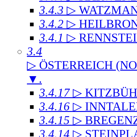
3.4.3
▷ WATZMA
3.4.2
▷ HEILBRO
3.4.1
▷ RENNSTE
3.4
▷ ÖSTERREICH (NO
▼
.
3.4.17
▷ KITZBÜH
3.4.16
▷ INNTAL
3.4.15
▷ BREGEN
3.4.14
▷ STEINPL