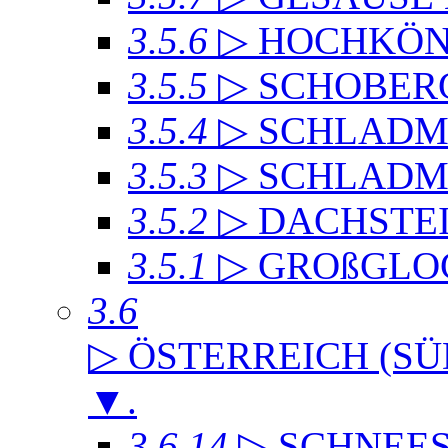
3.5.6
▷ HOCHKÖN
3.5.5
▷ SCHOBER
3.5.4
▷ SCHLADMI
3.5.3
▷ SCHLADM
3.5.2
▷ DACHST
3.5.1
▷ GROßGLO
3.6
▷ ÖSTERREICH (SÜ
▼
.
3.6.14
▷ SCHNEE