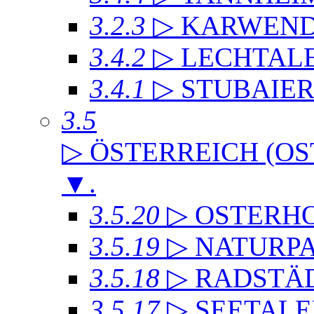
3.2.3
▷ KARWEND
3.4.2
▷ LECHTAL
3.4.1
▷ STUBAIE
3.5
▷ ÖSTERREICH (OS
▼
.
3.5.20
▷ OSTERH
3.5.19
▷ NATURP
3.5.18
▷ RADSTÄD
3.5.17
▷ SEETALE