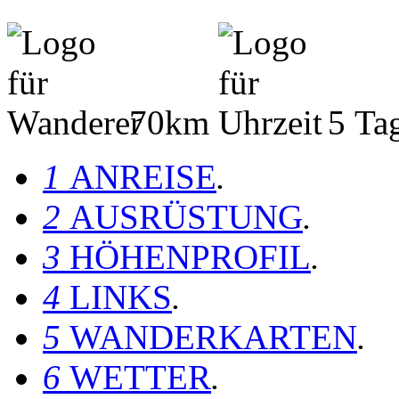
70km
5 Ta
1
ANREISE
.
2
AUSRÜSTUNG
.
3
HÖHENPROFIL
.
4
LINKS
.
5
WANDERKARTEN
.
6
WETTER
.