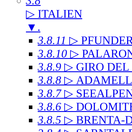
3.8
▷ ITALIEN
▼
.
3.8.11
▷ PFUNDE
3.8.10
▷ PALARO
3.8.9
▷ GIRO DE
3.8.8
▷ ADAMEL
3.8.7
▷ SEEALPE
3.8.6
▷ DOLOMITE
3.8.5
▷ BRENTA-